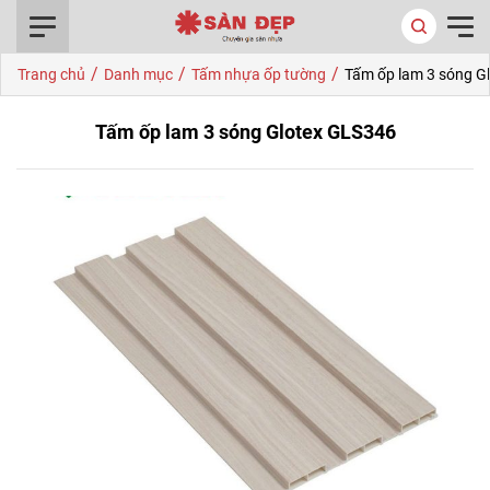
0916.422.522
/
/
/
Trang chủ
Danh mục
Tấm nhựa ốp tường
Tấm ốp lam 3 sóng G
Tấm ốp lam 3 sóng Glotex GLS346