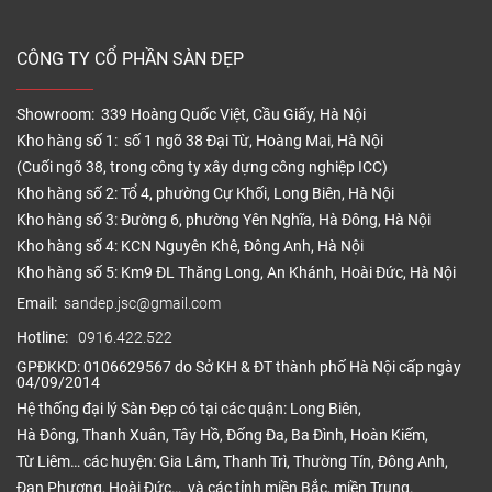
CÔNG TY CỔ PHẦN SÀN ĐẸP
Showroom: 339 Hoàng Quốc Việt, Cầu Giấy, Hà Nội
Kho hàng số 1: số 1 ngõ 38 Đại Từ, Hoàng Mai, Hà Nội
(Cuối ngõ 38, trong công ty xây dựng công nghiệp ICC)
Kho hàng số 2: Tổ 4, phường Cự Khối, Long Biên, Hà Nội
Kho hàng số 3: Đường 6, phường Yên Nghĩa, Hà Đông, Hà Nội
Kho hàng số 4: KCN Nguyên Khê, Đông Anh, Hà Nội
Kho hàng số 5: Km9 ĐL Thăng Long, An Khánh, Hoài Đức, Hà Nội
Email:
sandep.jsc@gmail.com
Hotline:
0916.422.522
GPĐKKD: 0106629567 do Sở KH & ĐT thành phố Hà Nội cấp ngày
04/09/2014
Hệ thống đại lý Sàn Đẹp có tại các quận: Long Biên,
Hà Đông, Thanh Xuân, Tây Hồ, Đống Đa, Ba Đình, Hoàn Kiếm,
Từ Liêm… các huyện: Gia Lâm, Thanh Trì, Thường Tín, Đông Anh,
Đan Phượng, Hoài Đức… và các tỉnh miền Bắc, miền Trung.