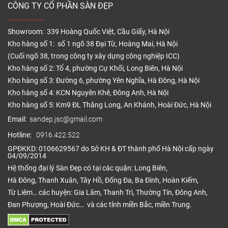
CÔNG TY CỔ PHẦN SÀN ĐẸP
Showroom: 339 Hoàng Quốc Việt, Cầu Giấy, Hà Nội
Kho hàng số 1: số 1 ngõ 38 Đại Từ, Hoàng Mai, Hà Nội
(Cuối ngõ 38, trong công ty xây dựng công nghiệp ICC)
Kho hàng số 2: Tổ 4, phường Cự Khối, Long Biên, Hà Nội
Kho hàng số 3: Đường 6, phường Yên Nghĩa, Hà Đông, Hà Nội
Kho hàng số 4: KCN Nguyên Khê, Đông Anh, Hà Nội
Kho hàng số 5: Km9 ĐL Thăng Long, An Khánh, Hoài Đức, Hà Nội
Email:
sandep.jsc@gmail.com
Hotline:
0916.422.522
GPĐKKD: 0106629567 do Sở KH & ĐT thành phố Hà Nội cấp ngày
04/09/2014
Hệ thống đại lý Sàn Đẹp có tại các quận: Long Biên,
Hà Đông, Thanh Xuân, Tây Hồ, Đống Đa, Ba Đình, Hoàn Kiếm,
Từ Liêm… các huyện: Gia Lâm, Thanh Trì, Thường Tín, Đông Anh,
Đan Phượng, Hoài Đức… và các tỉnh miền Bắc, miền Trung.