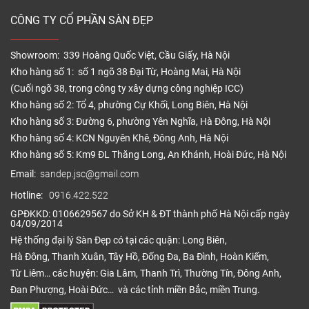
CÔNG TY CỔ PHẦN SÀN ĐẸP
Showroom: 339 Hoàng Quốc Việt, Cầu Giấy, Hà Nội
Kho hàng số 1: số 1 ngõ 38 Đại Từ, Hoàng Mai, Hà Nội
(Cuối ngõ 38, trong công ty xây dựng công nghiệp ICC)
Kho hàng số 2: Tổ 4, phường Cự Khối, Long Biên, Hà Nội
Kho hàng số 3: Đường 6, phường Yên Nghĩa, Hà Đông, Hà Nội
Kho hàng số 4: KCN Nguyên Khê, Đông Anh, Hà Nội
Kho hàng số 5: Km9 ĐL Thăng Long, An Khánh, Hoài Đức, Hà Nội
Email:
sandep.jsc@gmail.com
Hotline:
0916.422.522
GPĐKKD: 0106629567 do Sở KH & ĐT thành phố Hà Nội cấp ngày
04/09/2014
Hệ thống đại lý Sàn Đẹp có tại các quận: Long Biên,
Hà Đông, Thanh Xuân, Tây Hồ, Đống Đa, Ba Đình, Hoàn Kiếm,
Từ Liêm… các huyện: Gia Lâm, Thanh Trì, Thường Tín, Đông Anh,
Đan Phượng, Hoài Đức… và các tỉnh miền Bắc, miền Trung.