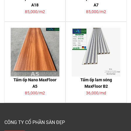
A18
A7
85,000/m2
85,000/m2
Tấm ốp Nano MaxFloor
Tấm ốp lam sóng
A5
MaxFloor B2
85,000/m2
36,000/md
CÔNG TY CỔ PHẦN SÀN ĐẸP