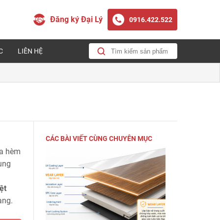
Đăng ký Đại Lý
0916.422.522
C
LIÊN HỆ
CÁC BÀI VIẾT CÙNG CHUYÊN MỤC
ựa hèm
dùng
ệt
àng.