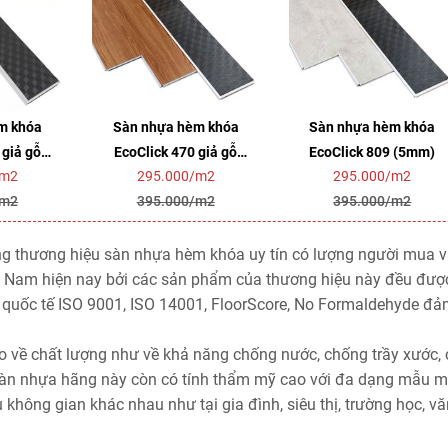
m khóa
Sàn nhựa hèm khóa
Sàn nhựa hèm khóa
 giả gỗ
EcoClick 470 giả gỗ
EcoClick 809 (5mm)
/m2
295.000/m2
295.000/m2
)
(5mm)
/m2
395.000/m2
395.000/m2
ng thương hiệu sàn nhựa hèm khóa uy tín có lượng người mua 
iệt Nam hiện nay bởi các sản phẩm của thương hiệu này đều đượ
uẩn quốc tế ISO 9001, ISO 14001, FloorScore, No Formaldehyde đ
o về chất lượng như về khả năng chống nước, chống trầy xước,
sàn nhựa hãng này còn có tính thẩm mỹ cao với đa dạng mẫu m
u không gian khác nhau như tại gia đình, siêu thị, trường học, v