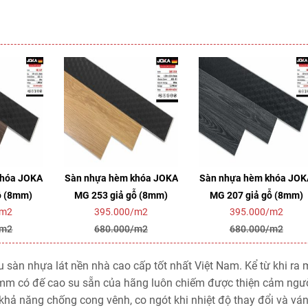
khóa JOKA
Sàn nhựa hèm khóa JOKA
Sàn nhựa hèm khóa JOK
ỗ (8mm)
MG 253 giả gỗ (8mm)
MG 207 giả gỗ (8mm)
/m2
395.000/m2
395.000/m2
/m2
680.000/m2
680.000/m2
sàn nhựa lát nền nhà cao cấp tốt nhất Việt Nam. Kể từ khi ra m
m có đế cao su sẵn của hãng luôn chiếm được thiện cảm ngườ
khả năng chống cong vênh, co ngót khi nhiệt độ thay đổi và vá