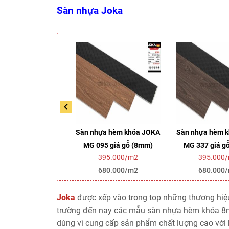
Sàn nhựa Joka
ựa hèm khóa JOKA
Sàn nhựa hèm khóa JOKA
Sàn nhựa hèm 
25 giả gỗ (8mm)
MG 095 giả gỗ (8mm)
MG 337 giả g
395.000/m2
395.000/m2
395.000
680.000/m2
680.000/m2
680.000
Joka
được xếp vào trong top những thương hiệu 
trường đến nay các mẫu sàn nhựa hèm khóa 8m
dùng vì cung cấp sản phẩm chất lượng cao với 