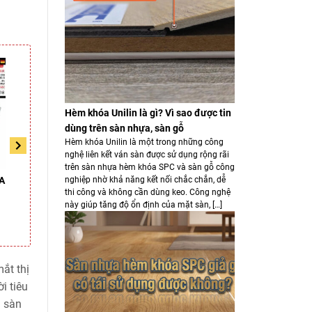
Hèm khóa Unilin là gì? Vì sao được tin
dùng trên sàn nhựa, sàn gỗ
Hèm khóa Unilin là một trong những công
nghệ liên kết ván sàn được sử dụng rộng rãi
trên sàn nhựa hèm khóa SPC và sàn gỗ công
nghiệp nhờ khả năng kết nối chắc chắn, dễ
A
Sàn nhựa hèm khóa JOKA
Sàn nhựa hèm khóa JOKA
Sà
thi công và không cần dùng keo. Công nghệ
MG 810 giả gỗ (8mm)
MG 225 giả gỗ (8mm)
này giúp tăng độ ổn định của mặt sàn, […]
395.000/m2
395.000/m2
680.000/m2
680.000/m2
ắt thị
i tiêu
n sàn