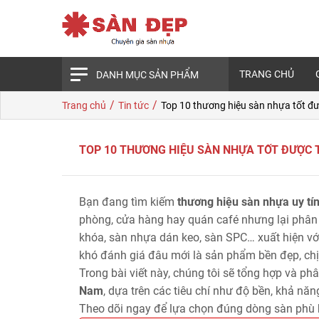
TRANG CHỦ
DANH MỤC SẢN PHẨM
/
/
Trang chủ
Tin tức
Top 10 thương hiệu sàn nhựa tốt đ
TOP 10 THƯƠNG HIỆU SÀN NHỰA TỐT ĐƯỢC 
Bạn đang tìm kiếm
thương hiệu sàn nhựa uy tín,
phòng, cửa hàng hay quán café nhưng lại phân 
khóa, sàn nhựa dán keo, sàn SPC… xuất hiện với
khó đánh giá đâu mới là sản phẩm bền đẹp, chịu
Trong bài viết này, chúng tôi sẽ tổng hợp và ph
Nam
, dựa trên các tiêu chí như độ bền, khả n
Theo dõi ngay để lựa chọn đúng dòng sàn phù 