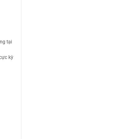
ng tại
cực kỳ