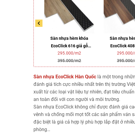
 nhựa hèm khóa
Sàn nhựa hèm khóa
Sàn nhựa hè
lick 480 giả gỗ
EcoClick 616 giả gỗ
EcoClick 408
295.000/m2
295.000/m2
295.000
(5mm)
(5mm)
(5mm
395.000/m2
395.000/m2
395.000
Sàn nhựa EcoClick Hàn Quốc
là một trong nhữ
đánh giá tích cực nhiều nhất trên thị trường V
xuất từ các loại vật liệu tự nhiên, đạt tiêu ch
an toàn đối với con người và môi trường.
Sàn nhựa EcoClick không chỉ được đánh giá ca
vênh và chống mối mọt tốt các sản phẩm ván 
đặc biệt là giá cả hợp lý phù hợp lắp đặt ở nhiề
phòng…