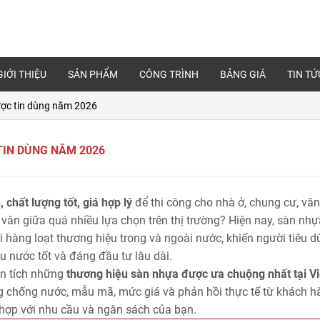
GIỚI THIỆU
SẢN PHẨM
CÔNG TRÌNH
BẢNG GIÁ
TIN TỨ
ược tin dùng năm 2026
TIN DÙNG NĂM 2026
 chất lượng tốt, giá hợp lý
để thi công cho nhà ở, chung cư, văn
vân giữa quá nhiều lựa chọn trên thị trường? Hiện nay, sàn nh
 hàng loạt thương hiệu trong và ngoài nước, khiến người tiêu 
 nước tốt và đáng đầu tư lâu dài.
ân tích những
thương hiệu sàn nhựa được ưa chuộng nhất tại Vi
ăng chống nước, mẫu mã, mức giá và phản hồi thực tế từ khách h
hợp với nhu cầu và ngân sách của bạn.