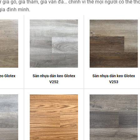
giả gỗ, giả thảm, giá vân đá… chính vì thế mọi người có thể th
ia đình mình.