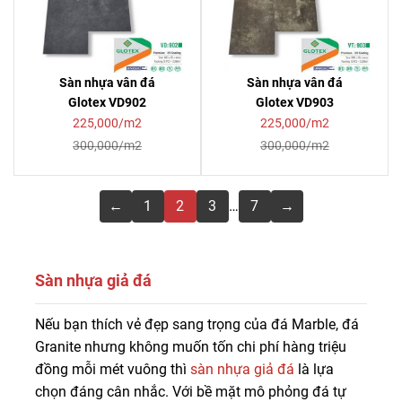
Sàn nhựa vân đá
Sàn nhựa vân đá
Glotex VD902
Glotex VD903
225,000/m2
225,000/m2
300,000/m2
300,000/m2
←
1
2
3
…
7
→
Sàn nhựa giả đá
Mua sàn nhựa giả đá chất lượng giá tốt, bảo hành dài
Nếu bạn thích vẻ đẹp sang trọng của đá Marble, đá
lâu tại Sàn Đẹp. Liên hệ 0916.422.522 để được tư vấn,
Granite nhưng không muốn tốn chi phí hàng triệu
báo giá sàn nhựa vân đá giá rẻ chi tiết.
đồng mỗi mét vuông thì
sàn nhựa giả đá
là lựa
chọn đáng cân nhắc. Với bề mặt mô phỏng đá tự