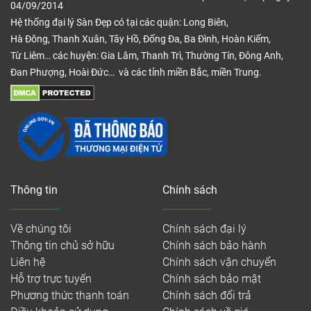
04/09/2014
Hệ thống đại lý Sàn Đẹp có tại các quận: Long Biên,
Hà Đông, Thanh Xuân, Tây Hồ, Đống Đa, Ba Đình, Hoàn Kiếm,
Từ Liêm… các huyện: Gia Lâm, Thanh Trì, Thường Tín, Đông Anh,
Đan Phượng, Hoài Đức… và các tỉnh miền Bắc, miền Trung.
Thông tin
Chính sách
Về chúng tôi
Chính sách đại lý
Thông tin chủ sở hữu
Chính sách bảo hành
Tấm sàn nhựa giả đá đẹp
Liên hệ
Chính sách vận chuyển
Hỗ trợ trực tuyến
Chính sách bảo mật
Cấu tạo ván sàn bao gồm 5 lớp chính:
Phương thức thanh toán
Chính sách đổi trả
– Lớp UV: Lớp này thuộc lớp trên cùng trong suốt,