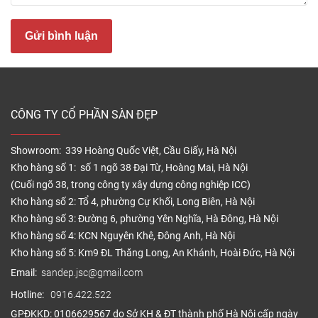
Gửi bình luận
Sàn nhựa vân đá hiện nay được nhập khẩu trực tiếp
CÔNG TY CỔ PHẦN SÀN ĐẸP
từ các nước như Hàn Quốc, Pháp, Bỉ, CHLB Đức,…
Trung Quốc và Việt Nam hiện cũng đã sản xuất
Showroom: 339 Hoàng Quốc Việt, Cầu Giấy, Hà Nội
được các dòng ván sàn vinyl giả đá cao cấp chất
Kho hàng số 1: số 1 ngõ 38 Đại Từ, Hoàng Mai, Hà Nội
lượng. Sàn nhựa giả đá được phân phối nhiều quốc
(Cuối ngõ 38, trong công ty xây dựng công nghiệp ICC)
gia, và cũng ngày càng phổ biến tại Việt Nam, được
Kho hàng số 2: Tổ 4, phường Cự Khối, Long Biên, Hà Nội
nhiều khách hàng biết đến và tin dùng.
Kho hàng số 3: Đường 6, phường Yên Nghĩa, Hà Đông, Hà Nội
Kho hàng số 4: KCN Nguyên Khê, Đông Anh, Hà Nội
Cấu tạo sàn nhựa vân đá – giả đá
Kho hàng số 5: Km9 ĐL Thăng Long, An Khánh, Hoài Đức, Hà Nội
Ván sàn nhựa vân đá là ván ốp giả đá dùng trong
Email:
sandep.jsc@gmail.com
lát sàn nội thất trong nhà.
Hotline:
0916.422.522
GPĐKKD: 0106629567 do Sở KH & ĐT thành phố Hà Nội cấp ngày