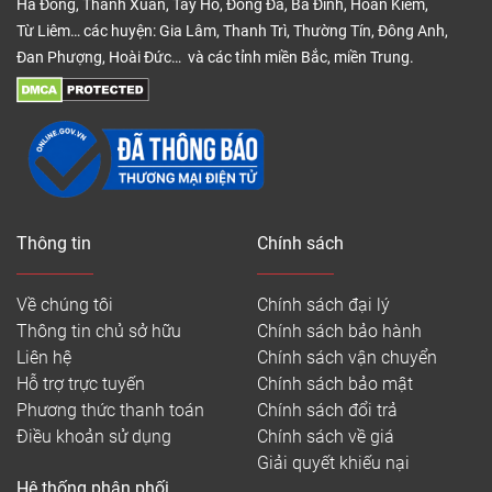
Hà Đông, Thanh Xuân, Tây Hồ, Đống Đa, Ba Đình, Hoàn Kiếm,
Từ Liêm… các huyện: Gia Lâm, Thanh Trì, Thường Tín, Đông Anh,
Đan Phượng, Hoài Đức… và các tỉnh miền Bắc, miền Trung.
Thông tin
Chính sách
Sàn nhựa Royal Ctystal mã rcfw104 màu sắc đẹp dễ
Về chúng tôi
Chính sách đại lý
kết hợp nội thất
Thông tin chủ sở hữu
Chính sách bảo hành
Đáng chú ý của vật liệu sàn nhựa này là chúng rất
Liên hệ
Chính sách vận chuyển
nhiều thiết kế đẹp, độc đáo. Màu sắc tự nhiên, dễ
Hỗ trợ trực tuyến
Chính sách bảo mật
kết hợp các phong cách thiết kế nội thất. Khách
Phương thức thanh toán
Chính sách đổi trả
hàng dễ dàng lựa chọn được ván sàn phù hợp yêu
Điều khoản sử dụng
Chính sách về giá
thích khi nhìn thấy mẫu mã của chúng, cũng như
Giải quyết khiếu nại
các deco hay các dự án khi đã thực hiện.
Hệ thống phân phối