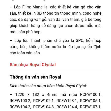
– Lớp Film: Mang lại các thiết kế vân gỗ cho ván
sàn, thiết kế in 3D thông tin thông minh, công nghệ
cao, đa dạng vân gỗ, vân đá, vân thảm, giả bê tông
giúp khách hàng dễ dàng lựa chọn được mẫu mã,
màu sàn phù hợp.
– Lớp lõi: Thành phần chủ yếu là SPC, hỗn hợp
cứng bền, không thấm nước, là lớp tạo sự ổn định
cho toàn ván sàn.
Sàn nhựa Royal Ctystal
Sàn nhựa Royal Ctystal được sản xuất tại Việt Nam.
Thông tin ván sàn Royal
Thương hiệu được nhiều người biết đến, chất lượng sản
Kích thước sàn nhựa hèm khóa Royal Ctytal:
phẩm của họ nằm trong mức trung bình tốt, phù hợp với
mọi khách hàng Việt Nam.
– 1220 x 182 x 4mm: mã màu RCFW100-1,
RCFW100-2, RCFW102-1, RCFW103-1, RCFW105-1,
RCFW104-2, RCFW104-3, RCFW104-4, RCFW107-1,