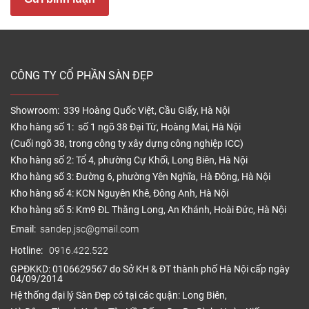
việc thi công lắp đặt sàn nhà là do các thiết kế độc
đáo tự nhiên nhất.
Ưu điểm
1. Dễ bảo trì, bảo dưỡng
CÔNG TY CỔ PHẦN SÀN ĐẸP
Một trong những lý do chính tại sao hầu hết các chủ
Showroom: 339 Hoàng Quốc Việt, Cầu Giấy, Hà Nội
nhà chọn sàn nhựa hèm khóa Royal Ctystal là vì nó
Kho hàng số 1: số 1 ngõ 38 Đại Từ, Hoàng Mai, Hà Nội
không tốn nhiều chi phí bảo trì, bảo dưỡng.
(Cuối ngõ 38, trong công ty xây dựng công nghiệp ICC)
Sàn nhựa Royal giá rẻ rất dễ vệ sinh làm sạch và
Kho hàng số 2: Tổ 4, phường Cự Khối, Long Biên, Hà Nội
không giống như sàn gỗ tự nhiên hay sàn gỗ công
Kho hàng số 3: Đường 6, phường Yên Nghĩa, Hà Đông, Hà Nội
nghiệp, bạn không phải lo lắng về việc hư hỏng do
Kho hàng số 4: KCN Nguyên Khê, Đông Anh, Hà Nội
nước hay phải đánh bóng, chà nhám hoặc sơn lại
Kho hàng số 5: Km9 ĐL Thăng Long, An Khánh, Hoài Đức, Hà Nội
sàn vài năm một lần.
Email:
sandep.jsc@gmail.com
2. Đa dạng phong cách thiết kế
Hotline:
0916.422.522
GPĐKKD: 0106629567 do Sở KH & ĐT thành phố Hà Nội cấp ngày
04/09/2014
Hệ thống đại lý Sàn Đẹp có tại các quận: Long Biên,