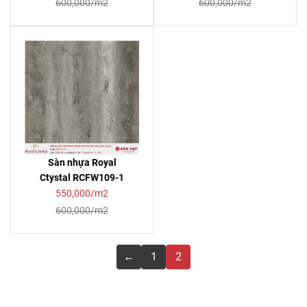
600,000/m2
600,000/m2
Sàn nhựa Royal
Ctystal RCFW109-1
550,000/m2
600,000/m2
←
1
2