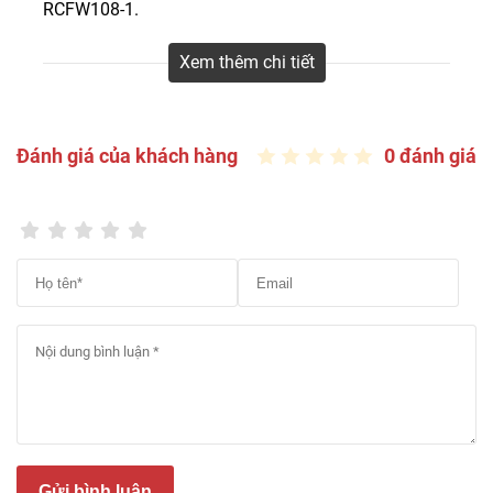
RCFW108-1.
Quy cách: 1 hộp = 10 tấm = 2,81m2
Xem thêm chi tiết
– 1220 x 230 x 4.2mm: mã màu RCFW103-1,
RCFW104-1.
Quy cách: 1 hộp = 8 tấm = 1,78m2
Đánh giá của khách hàng
0 đánh giá
– 1524 x 230 x 5mm: mã màu RCFW101-1,
RCFW104-1, RCFW106-1, RCFW109-1.
Quy cách: 1 hộp = 6 tấm = 2,1m2
Tham khảo:
Sàn nhựa hèm khóa đẹp 560 mẫu
cao cấp giá rẻ KM 5-30%
Ưu nhược điểm sàn nhựa Royal
Ctystal
Ván sàn nhựa Royal Ctystal đã trở lên phổ biến và là
một trong những xu hướng đáng chú ý nhất trong
Gửi bình luận