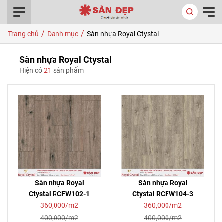
0916.422.522
/
/
Trang chủ
Danh mục
Sàn nhựa Royal Ctystal
Sàn nhựa Royal Ctystal
Hiện có
21
sản phẩm
Sàn nhựa Royal
Sàn nhựa Royal
Ctystal RCFW102-1
Ctystal RCFW104-3
360,000/m2
360,000/m2
400,000/m2
400,000/m2