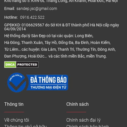
Kho hàng số 5: Km9 ĐL Thăng Long, An Khánh, Hoài Đức, Hà Nội
Email:
sandep.jsc@gmail.com
Hotline:
0916.422.522
GPĐKKD: 0106629567 do Sở KH & ĐT thành phố Hà Nội cấp ngày
04/09/2014
Hệ thống đại lý Sàn Đẹp có tại các quận: Long Biên,
Hà Đông, Thanh Xuân, Tây Hồ, Đống Đa, Ba Đình, Hoàn Kiếm,
Từ Liêm… các huyện: Gia Lâm, Thanh Trì, Thường Tín, Đông Anh,
Đan Phượng, Hoài Đức… và các tỉnh miền Bắc, miền Trung.
Thông tin
Chính sách
Về chúng tôi
Chính sách đại lý
Thông tin chủ sở hữu
Chính sách bảo hành