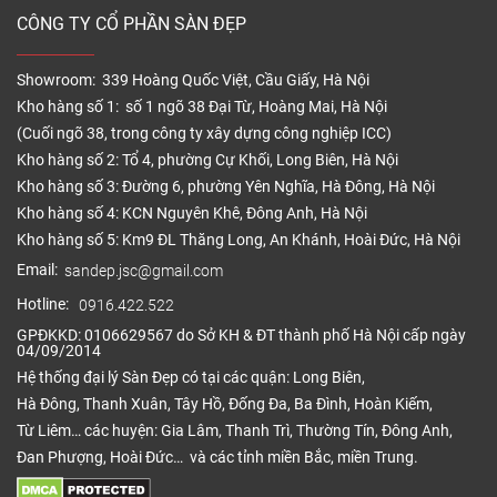
CÔNG TY CỔ PHẦN SÀN ĐẸP
Showroom: 339 Hoàng Quốc Việt, Cầu Giấy, Hà Nội
Kho hàng số 1: số 1 ngõ 38 Đại Từ, Hoàng Mai, Hà Nội
(Cuối ngõ 38, trong công ty xây dựng công nghiệp ICC)
Kho hàng số 2: Tổ 4, phường Cự Khối, Long Biên, Hà Nội
Kho hàng số 3: Đường 6, phường Yên Nghĩa, Hà Đông, Hà Nội
Kho hàng số 4: KCN Nguyên Khê, Đông Anh, Hà Nội
Kho hàng số 5: Km9 ĐL Thăng Long, An Khánh, Hoài Đức, Hà Nội
Email:
sandep.jsc@gmail.com
Hotline:
0916.422.522
GPĐKKD: 0106629567 do Sở KH & ĐT thành phố Hà Nội cấp ngày
04/09/2014
Hệ thống đại lý Sàn Đẹp có tại các quận: Long Biên,
Hà Đông, Thanh Xuân, Tây Hồ, Đống Đa, Ba Đình, Hoàn Kiếm,
Từ Liêm… các huyện: Gia Lâm, Thanh Trì, Thường Tín, Đông Anh,
Đan Phượng, Hoài Đức… và các tỉnh miền Bắc, miền Trung.