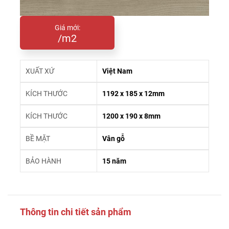
Giá mới:
/m2
XUẤT XỨ
Việt Nam
KÍCH THƯỚC
1192 x 185 x 12mm
KÍCH THƯỚC
1200 x 190 x 8mm
BỀ MẶT
Vân gỗ
BẢO HÀNH
15 năm
Thông tin chi tiết sản phẩm