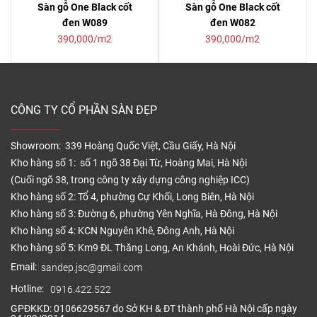
Sàn gỗ One Black cốt
Sàn gỗ One Black cốt
đen W089
đen W082
390,000/m2
390,000/m2
CÔNG TY CỔ PHẦN SÀN ĐẸP
Showroom: 339 Hoàng Quốc Việt, Cầu Giấy, Hà Nội
Kho hàng số 1: số 1 ngõ 38 Đại Từ, Hoàng Mai, Hà Nội
(Cuối ngõ 38, trong công ty xây dựng công nghiệp ICC)
Kho hàng số 2: Tổ 4, phường Cự Khối, Long Biên, Hà Nội
Kho hàng số 3: Đường 6, phường Yên Nghĩa, Hà Đông, Hà Nội
Kho hàng số 4: KCN Nguyên Khê, Đông Anh, Hà Nội
Kho hàng số 5: Km9 ĐL Thăng Long, An Khánh, Hoài Đức, Hà Nội
Email:
sandep.jsc@gmail.com
Hotline:
0916.422.522
GPĐKKD: 0106629567 do Sở KH & ĐT thành phố Hà Nội cấp ngày