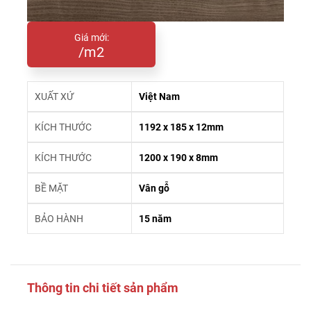
Giá mới:
/m2
XUẤT XỨ
Việt Nam
KÍCH THƯỚC
1192 x 185 x 12mm
KÍCH THƯỚC
1200 x 190 x 8mm
BỀ MẶT
Vân gỗ
BẢO HÀNH
15 năm
Thông tin chi tiết sản phẩm