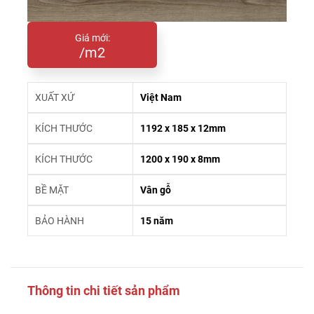
Giá mới:
/m2
XUẤT XỨ
Việt Nam
KÍCH THƯỚC
1192 x 185 x 12mm
KÍCH THƯỚC
1200 x 190 x 8mm
BỀ MẶT
Vân gỗ
BẢO HÀNH
15 năm
Thông tin chi tiết sản phẩm