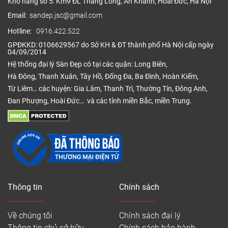
Kho hàng số 5: Km9 ĐL Thăng Long, An Khánh, Hoài Đức, Hà Nội
Email:
sandep.jsc@gmail.com
Hotline:
0916.422.522
GPĐKKD: 0106629567 do Sở KH & ĐT thành phố Hà Nội cấp ngày
04/09/2014
Hệ thống đại lý Sàn Đẹp có tại các quận: Long Biên,
Hà Đông, Thanh Xuân, Tây Hồ, Đống Đa, Ba Đình, Hoàn Kiếm,
Từ Liêm… các huyện: Gia Lâm, Thanh Trì, Thường Tín, Đông Anh,
Đan Phượng, Hoài Đức… và các tỉnh miền Bắc, miền Trung.
Thông tin
Chính sách
Về chúng tôi
Chính sách đại lý
Thông tin chủ sở hữu
Chính sách bảo hành