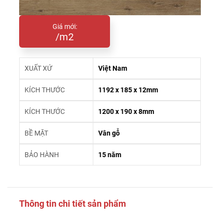
Giá mới:
/m2
XUẤT XỨ
Việt Nam
KÍCH THƯỚC
1192 x 185 x 12mm
KÍCH THƯỚC
1200 x 190 x 8mm
BỀ MẶT
Vân gỗ
BẢO HÀNH
15 năm
Thông tin chi tiết sản phẩm