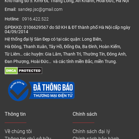
Kho hàng số 5: Km9 ĐL Thăng Long, An Khánh, Hoài Đức, Hà Nội
Email:
sandep.jsc@gmail.com
Hotline:
0916.422.522
GPĐKKD: 0106629567 do Sở KH & ĐT thành phố Hà Nội cấp ngày
04/09/2014
Hệ thống đại lý Sàn Đẹp có tại các quận: Long Biên,
Hà Đông, Thanh Xuân, Tây Hồ, Đống Đa, Ba Đình, Hoàn Kiếm,
Từ Liêm… các huyện: Gia Lâm, Thanh Trì, Thường Tín, Đông Anh,
Đan Phượng, Hoài Đức… và các tỉnh miền Bắc, miền Trung.
Thông tin
Chính sách
Về chúng tôi
Chính sách đại lý
Thông tin chủ sở hữu
Chính sách bảo hành