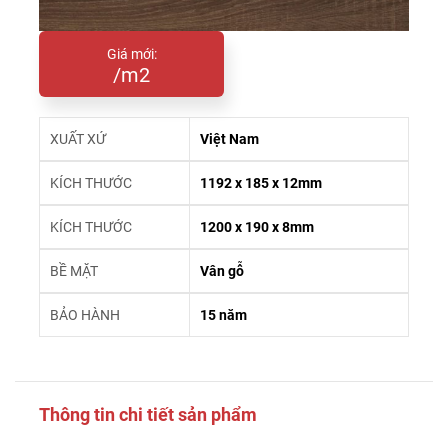
Giá mới:
/m2
XUẤT XỨ
Việt Nam
KÍCH THƯỚC
1192 x 185 x 12mm
KÍCH THƯỚC
1200 x 190 x 8mm
BỀ MẶT
Vân gỗ
BẢO HÀNH
15 năm
Thông tin chi tiết sản phẩm