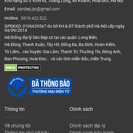
Kho hàng số 5: Km9 ĐL Thăng Long, An Khánh, Hoài Đức, Hà Nội
Email:
sandep.jsc@gmail.com
Hotline:
0916.422.522
GPĐKKD: 0106629567 do Sở KH & ĐT thành phố Hà Nội cấp ngày
04/09/2014
Hệ thống đại lý Sàn Đẹp có tại các quận: Long Biên,
Hà Đông, Thanh Xuân, Tây Hồ, Đống Đa, Ba Đình, Hoàn Kiếm,
Từ Liêm… các huyện: Gia Lâm, Thanh Trì, Thường Tín, Đông Anh,
Đan Phượng, Hoài Đức… và các tỉnh miền Bắc, miền Trung.
Thông tin
Chính sách
Về chúng tôi
Chính sách đại lý
Thông tin chủ sở hữu
Chính sách bảo hành