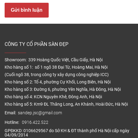
Trong những năm gần đây, sàn gỗ công nghiệp đã
Gửi bình luận
trở thành một trong những vật liệu hoàn thiện nội
thất được lựa chọn nhiều nhất tại các căn hộ chung
cư, nhà phố, biệt thự, văn phòng và nhiều công trình
thương mại. Nếu trước đây gạch men gần như là
CÔNG TY CỔ PHẦN SÀN ĐẸP
lựa chọn mặc định cho mọi không gian thì ngày nay,
xu hướng thiết kế hiện đại đã có sự thay đổi rõ rệt.
Người dùng không chỉ quan tâm đến độ bền mà còn
Showroom: 339 Hoàng Quốc Việt, Cầu Giấy, Hà Nội
chú trọng đến tính thẩm mỹ, cảm giác sử dụng và
Kho hàng số 1: số 1 ngõ 38 Đại Từ, Hoàng Mai, Hà Nội
(Cuối ngõ 38, trong công ty xây dựng công nghiệp ICC)
khả năng tạo nên một không gian sống ấm cúng,
Kho hàng số 2: Tổ 4, phường Cự Khối, Long Biên, Hà Nội
gần gũi.
Kho hàng số 3: Đường 6, phường Yên Nghĩa, Hà Đông, Hà Nội
Vật liệu lát sàn này đáp ứng tốt những yêu cầu đó
Kho hàng số 4: KCN Nguyên Khê, Đông Anh, Hà Nội
nhờ sự kết hợp giữa công nghệ sản xuất hiện đại,
Kho hàng số 5: Km9 ĐL Thăng Long, An Khánh, Hoài Đức, Hà Nội
thiết kế bề mặt chân thực và chi phí đầu tư hợp lý.
Email:
sandep.jsc@gmail.com
Các dòng sản phẩm hiện nay không chỉ mô phỏng
Hotline:
0916.422.522
vẻ đẹp của gỗ tự nhiên mà còn được cải tiến đáng
GPĐKKD: 0106629567 do Sở KH & ĐT thành phố Hà Nội cấp ngày
kể về khả năng chống trầy xước, chống ẩm, chống
04/09/2014