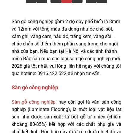
Sàn gỗ công nghiệp gồm 2 độ dày phổ biến là 8mm
và 12mm với tông màu đa dạng như óc chó, sồi,
xám ghi, vàng cam, nâu đỏ, trắng kem, vàng sồi…
chắc chắn sẽ điểm thêm phần sang trọng cho ngôi
nhà của bạn. Nếu bạn tại Hà Nội và các tỉnh thành
miền Bắc cần mua các loại sàn gỗ công nghiệp mới
2026 giá tốt nhất, vui lòng liên hệ ngay với chúng tôi
qua hotline: 0916.422.522 để nhận tư vấn.
Sàn gỗ công nghiệp
Sàn gỗ công nghiệp gồm 2 độ dày phổ biến là 8mm và
Sàn gỗ công nghiệp
, hay còn gọi là ván sàn công
12mm với tông màu đa dạng như óc chó, sồi, xám ghi,
nghiệp (Laminate Flooring), là một loại vật liệu lát
vàng cam, nâu đỏ, trắng kem, vàng sồi... chắc chắn sẽ
sàn nhà được sản xuất từ bột gỗ tự nhiên (chiếm
điểm thêm phần sang trọng cho ngôi nhà của bạn. Nếu
khoảng 80-85%) kết hợp với các chất phụ gia và
bạn tại Hà Nội và các tỉnh thành miền Bắc cần mua các
chất kết dính. Hỗn hợp này được ép dưới nhiệt độ và