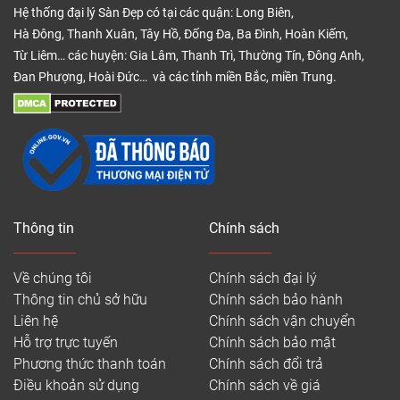
mối mọt và độ ổn định trong quá trình sử dụng.
Hệ thống đại lý Sàn Đẹp có tại các quận: Long Biên,
Hà Đông, Thanh Xuân, Tây Hồ, Đống Đa, Ba Đình, Hoàn Kiếm,
Tạo nên không gian sống sang trọng và ấm cúng
Từ Liêm… các huyện: Gia Lâm, Thanh Trì, Thường Tín, Đông Anh,
Đan Phượng, Hoài Đức… và các tỉnh miền Bắc, miền Trung.
Thông tin
Chính sách
Về chúng tôi
Chính sách đại lý
Điểm khác biệt dễ nhận thấy nhất của loại sàn gỗ
Thông tin chủ sở hữu
Chính sách bảo hành
Liên hệ
Chính sách vận chuyển
này là khả năng mang lại cảm giác ấm áp cho
Hỗ trợ trực tuyến
Chính sách bảo mật
không gian. Những đường vân gỗ tự nhiên, màu sắc
Phương thức thanh toán
Chính sách đổi trả
đa dạng từ tông sáng đến các gam màu óc chó
Điều khoản sử dụng
Chính sách về giá
sang trọng giúp ngôi nhà trở nên tinh tế và có chiều