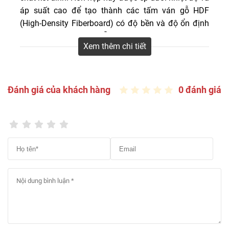
loại sàn gỗ công nghiệp mới 2026 giá tốt nhất, vui lòng
áp suất cao để tạo thành các tấm ván gỗ HDF
liên hệ ngay với chúng tôi qua hotline: 0916.422.522 để
(High-Density Fiberboard) có độ bền và độ ổn định
nhận tư vấn.
cao, thay thế cho sàn gỗ tự nhiên truyền thống.
Xem thêm chi tiết
Đánh giá của khách hàng
0 đánh giá
Ván sàn gỗ công nghiệp
Vì sao sàn gỗ công nghiệp trở thành lựa
chọn hàng đầu cho nhà ở hiện đại?