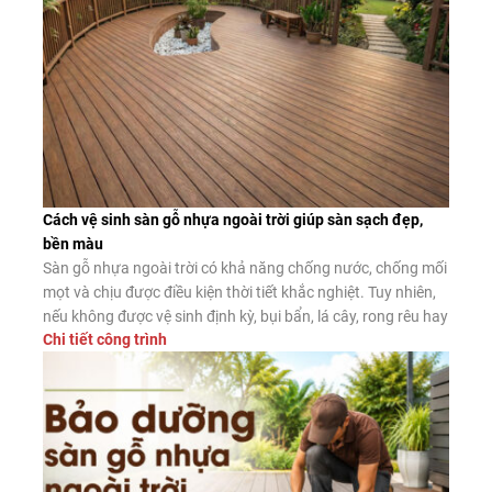
Cách vệ sinh sàn gỗ nhựa ngoài trời giúp sàn sạch đẹp,
bền màu
Sàn gỗ nhựa ngoài trời có khả năng chống nước, chống mối
mọt và chịu được điều kiện thời tiết khắc nghiệt. Tuy nhiên,
nếu không được vệ sinh định kỳ, bụi bẩn, lá cây, rong rêu hay
Chi tiết công trình
dầu mỡ vẫn có thể tích tụ trên bề mặt, làm giảm tính thẩm
mỹ và tăng […]