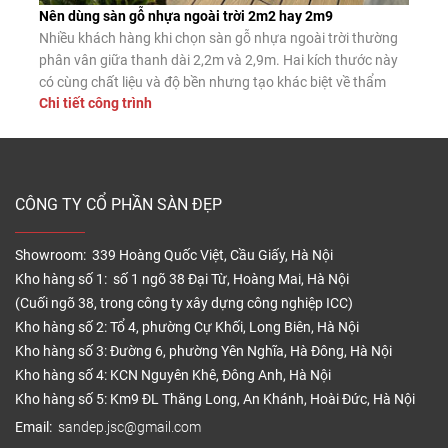
Nên dùng sàn gỗ nhựa ngoài trời 2m2 hay 2m9
Nhiều khách hàng khi chọn sàn gỗ nhựa ngoài trời thường
phân vân giữa thanh dài 2,2m và 2,9m. Hai kích thước này
có cùng chất liệu và độ bền nhưng tạo khác biệt về thẩm
Chi tiết công trình
mỹ, thi công và mức hao hụt vật tư. Nếu lựa chọn không
phù hợp với diện tích bạn […]
CÔNG TY CỔ PHẦN SÀN ĐẸP
Showroom: 339 Hoàng Quốc Việt, Cầu Giấy, Hà Nội
Kho hàng số 1: số 1 ngõ 38 Đại Từ, Hoàng Mai, Hà Nội
(Cuối ngõ 38, trong công ty xây dựng công nghiệp ICC)
Kho hàng số 2: Tổ 4, phường Cự Khối, Long Biên, Hà Nội
Kho hàng số 3: Đường 6, phường Yên Nghĩa, Hà Đông, Hà Nội
Kho hàng số 4: KCN Nguyên Khê, Đông Anh, Hà Nội
Kho hàng số 5: Km9 ĐL Thăng Long, An Khánh, Hoài Đức, Hà Nội
Email:
sandep.jsc@gmail.com