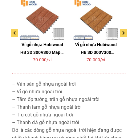
i trời
Vỉ gỗ nhựa Hobiwood
Vỉ gỗ nhựa Hobiwood
Vỉ g
 140
HB 3D 300V300 Maple
HB 3D 300V300
HB 
70.000/vỉ
70.000/vỉ
nt
Leaf Red
Vibrant Yellow
– Ván sàn gỗ nhựa ngoài trời
– Vỉ gỗ nhựa ngoài trời
– Tấm ốp tường, trần gỗ nhựa ngoài trời
– Thanh lam gỗ nhựa ngoài trời
– Trụ cột gỗ nhựa ngoài trời
– Thanh đà gỗ nhựa ngoài trời
Đó là các dòng gỗ nhựa ngoài trời hiện đang được
nhiều khách hàng ưa chuộng nhất tại khi lựa chọn