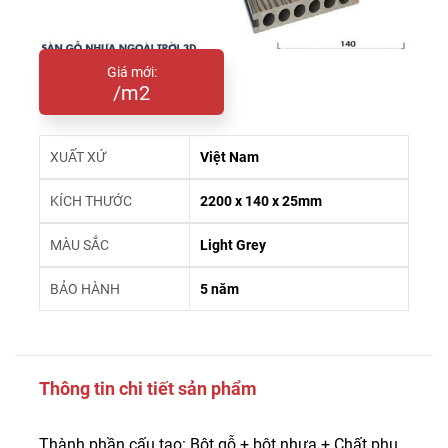
Giá mới:
/m2
XUẤT XỨ
Việt Nam
KÍCH THƯỚC
2200 x 140 x 25mm
MÀU SẮC
Light Grey
BẢO HÀNH
5 năm
Thông tin chi tiết sản phẩm
Thành phần cấu tạo: Bột gỗ + bột nhựa + Chất phụ