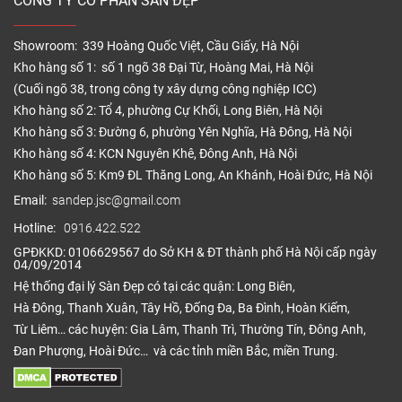
CÔNG TY CỔ PHẦN SÀN ĐẸP
Showroom: 339 Hoàng Quốc Việt, Cầu Giấy, Hà Nội
Kho hàng số 1: số 1 ngõ 38 Đại Từ, Hoàng Mai, Hà Nội
(Cuối ngõ 38, trong công ty xây dựng công nghiệp ICC)
Kho hàng số 2: Tổ 4, phường Cự Khối, Long Biên, Hà Nội
Kho hàng số 3: Đường 6, phường Yên Nghĩa, Hà Đông, Hà Nội
Kho hàng số 4: KCN Nguyên Khê, Đông Anh, Hà Nội
Kho hàng số 5: Km9 ĐL Thăng Long, An Khánh, Hoài Đức, Hà Nội
Email:
sandep.jsc@gmail.com
Hotline:
0916.422.522
GPĐKKD: 0106629567 do Sở KH & ĐT thành phố Hà Nội cấp ngày
04/09/2014
Hệ thống đại lý Sàn Đẹp có tại các quận: Long Biên,
Hà Đông, Thanh Xuân, Tây Hồ, Đống Đa, Ba Đình, Hoàn Kiếm,
Từ Liêm… các huyện: Gia Lâm, Thanh Trì, Thường Tín, Đông Anh,
Đan Phượng, Hoài Đức… và các tỉnh miền Bắc, miền Trung.