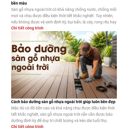
bền màu
Sàn gỗ nhựa ngoài trời có khả năng chống nước, chống mối
mọt và chịu được điều kiện thời tiết khắc nghiệt. Tuy nhiên,
nếu không được vệ sinh định kỳ, bụi bẩn, lá cây, rong rêu hay
Chi tiết công trình
dầu mỡ vẫn có thể tích tụ trên bề mặt, làm giảm tính thẩm
mỹ và tăng […]
Cách bảo dưỡng sàn gỗ nhựa ngoài trời giúp luôn bền đẹp
Mặc dù có độ bền cao và khả năng chịu được điều kiện thời
tiết khắc nghiệt, sàn gỗ nhựa ngoài trời vẫn cần được bảo
dưỡng định kỳ để duy trì chất lượng và kéo dài tuổi thọ.
Chi tiết công trình
Trong bài viết này, hãy cùng tìm hiểu cách bảo dưỡng sàn