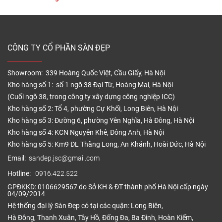
gỗ nhựa ngoài trời […]
CÔNG TY CỔ PHẦN SÀN ĐẸP
Showroom: 339 Hoàng Quốc Việt, Cầu Giấy, Hà Nội
Kho hàng số 1: số 1 ngõ 38 Đại Từ, Hoàng Mai, Hà Nội
(Cuối ngõ 38, trong công ty xây dựng công nghiệp ICC)
Kho hàng số 2: Tổ 4, phường Cự Khối, Long Biên, Hà Nội
Kho hàng số 3: Đường 6, phường Yên Nghĩa, Hà Đông, Hà Nội
Kho hàng số 4: KCN Nguyên Khê, Đông Anh, Hà Nội
Kho hàng số 5: Km9 ĐL Thăng Long, An Khánh, Hoài Đức, Hà Nội
Email:
sandep.jsc@gmail.com
Hotline:
0916.422.522
GPĐKKD: 0106629567 do Sở KH & ĐT thành phố Hà Nội cấp ngày
04/09/2014
Hệ thống đại lý Sàn Đẹp có tại các quận: Long Biên,
Hà Đông, Thanh Xuân, Tây Hồ, Đống Đa, Ba Đình, Hoàn Kiếm,