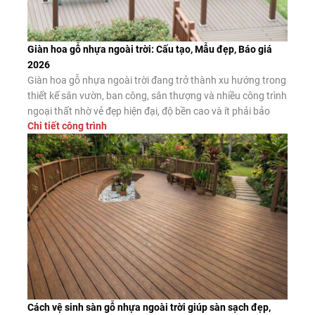
Giàn hoa gỗ nhựa ngoài trời: Cấu tạo, Mẫu đẹp, Báo giá
2026
Giàn hoa gỗ nhựa ngoài trời đang trở thành xu hướng trong
thiết kế sân vườn, ban công, sân thượng và nhiều công trình
ngoại thất nhờ vẻ đẹp hiện đại, độ bền cao và ít phải bảo
Chi tiết công trình
dưỡng. Đây là giải pháp thay thế hiệu quả cho giàn hoa gỗ
tự nhiên và giàn […]
Cách vệ sinh sàn gỗ nhựa ngoài trời giúp sàn sạch đẹp,