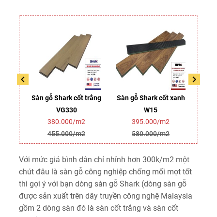
 trắng
Sàn gỗ Shark cốt trắng
Sàn gỗ Shark cốt xanh
Sàn 
VG330
W15
2
380.000/m2
395.000/m2
2
455.000/m2
580.000/m2
Với mức giá bình dân chỉ nhỉnh hơn 300k/m2 một
chút đâu là sàn gỗ công nghiệp chống mối mọt tốt
thì gợi ý với bạn dòng sàn gỗ Shark (dòng sàn gỗ
được sản xuất trên dây truyền công nghệ Malaysia
gồm 2 dòng sàn đó là sàn cốt trắng và sàn cốt