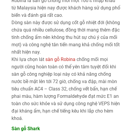
Robina là sàn gỗ chống mối mọt 100% nhập khẩu
từ Malaysia hiện nay được khách hàng sử dụng phổ
biến và đánh giá rất cao.
Dòng sàn này được sử dụng cốt gỗ nhiệt đới (không
chứa quá nhiều cellulose, đồng thời mang thêm đặc
tính chống ẩm nên không thu hút sự chú ý của mối
mọt) và công nghệ tân tiến mang khả chống mối tốt
nhất hiện nay.
Khi lựa chọn lát
sàn gỗ Robina
chống mối mọi
người cũng hoàn toàn có thể yên tâm tuyệt đối khi
sàn gỗ công nghiệp loại này có khả năng chống
nước bề mặt lên tới 72 giờ, chống va đập, mài mòn
tiêu chuẩn AC4 – Class 32, chống vết bẩn, hạn chế
phai màu, hàm lượng Formaldehyde đạt mức E1 an
toàn cho sức khỏe và sử dụng công nghệ VEPS hiện
đại kháng ẩm, hạn chế tiếng kêu khi lắp cho hèm
khoá.
Sàn gỗ Shark