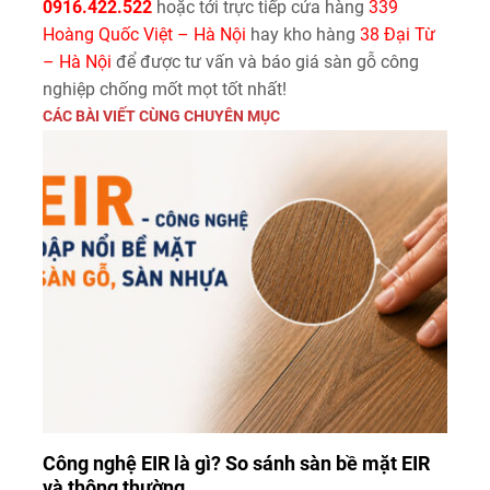
0916.422.522
hoặc tới trực tiếp cửa hàng
339
Hoàng Quốc Việt – Hà Nội
hay kho hàng
38 Đại Từ
– Hà Nội
để được tư vấn và báo giá sàn gỗ công
nghiệp chống mốt mọt tốt nhất!
CÁC BÀI VIẾT CÙNG CHUYÊN MỤC
Công nghệ EIR là gì? So sánh sàn bề mặt EIR
và thông thường