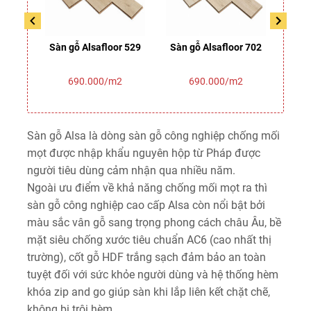
330
Sàn gỗ Alsafloor 529
Sàn gỗ Alsafloor 702
Sàn 
690.000/m2
690.000/m2
Sàn gỗ Alsa là dòng sàn gỗ công nghiệp chống mối
mọt được nhập khẩu nguyên hộp từ Pháp được
người tiêu dùng cảm nhận qua nhiều năm.
Ngoài ưu điểm về khả năng chống mối mọt ra thì
sàn gỗ công nghiệp cao cấp Alsa còn nổi bật bởi
màu sắc vân gỗ sang trọng phong cách châu Âu, bề
mặt siêu chống xước tiêu chuẩn AC6 (cao nhất thị
trường), cốt gỗ HDF trắng sạch đảm bảo an toàn
tuyệt đối với sức khỏe người dùng và hệ thống hèm
khóa zip and go giúp sàn khi lắp liên kết chặt chẽ,
không bị trôi hèm.