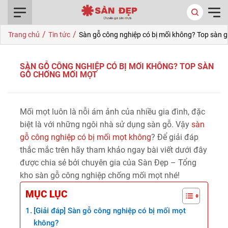
0916.422.522
/
/
Trang chủ
Tin tức
Sàn gỗ công nghiệp có bị mối không? Top sàn 
SÀN GỖ CÔNG NGHIỆP CÓ BỊ MỐI KHÔNG? TOP SÀN
GỖ CHỐNG MỐI MỌT
Mối mọt luôn là nỗi ám ảnh của nhiều gia đình, đặc
biệt là với những ngôi nhà sử dụng sàn gỗ. Vậy
sàn
gỗ công nghiệp có bị mối mọt không
? Để giải đáp
thắc mắc trên hãy tham khảo ngay bài viết dưới đây
được chia sẻ bởi chuyên gia của Sàn Đẹp – Tổng
kho sàn gỗ công nghiệp chống mối mọt nhé!
MỤC LỤC
[Giải đáp] Sàn gỗ công nghiệp có bị mối mọt
không?