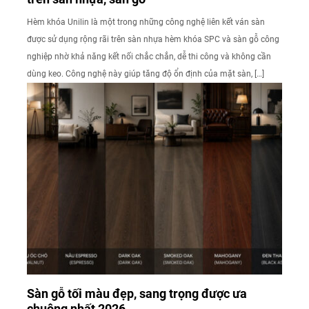
Hèm khóa Unilin là một trong những công nghệ liên kết ván sàn
được sử dụng rộng rãi trên sàn nhựa hèm khóa SPC và sàn gỗ công
nghiệp nhờ khả năng kết nối chắc chắn, dễ thi công và không cần
dùng keo. Công nghệ này giúp tăng độ ổn định của mặt sàn, […]
Sàn gỗ tối màu đẹp, sang trọng được ưa
chuộng nhất 2026