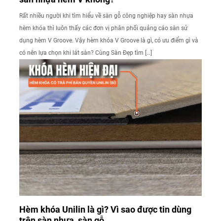
Rất nhiều người khi tìm hiểu về sàn gỗ công nghiệp hay sàn nhựa
hèm khóa thì luôn thấy các đơn vị phân phối quảng cáo sàn sử
dụng hèm V Groove. Vậy hèm khóa V Groove là gì, có ưu điểm gì và
có nên lựa chọn khi lát sàn? Cùng Sàn Đẹp tìm […]
Hèm khóa Unilin là gì? Vì sao được tin dùng
trên sàn nhựa, sàn gỗ