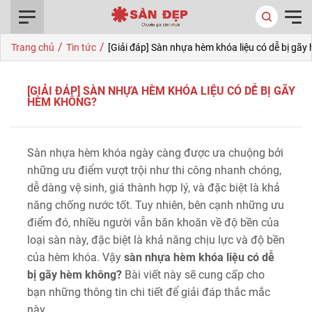
0916.422.522
/
/
Trang chủ
Tin tức
[Giải đáp] Sàn nhựa hèm khóa liệu có dễ bị gã
[GIẢI ĐÁP] SÀN NHỰA HÈM KHÓA LIỆU CÓ DỄ BỊ GÃY
HÈM KHÔNG?
Sàn nhựa hèm khóa ngày càng được ưa chuộng bởi
những ưu điểm vượt trội như thi công nhanh chóng,
dễ dàng vệ sinh, giá thành hợp lý, và đặc biệt là khả
năng chống nước tốt. Tuy nhiên, bên cạnh những ưu
điểm đó, nhiều người vẫn băn khoăn về độ bền của
loại sàn này, đặc biệt là khả năng chịu lực và độ bền
của hèm khóa. Vậy
sàn nhựa hèm khóa liệu có dễ
bị gãy hèm không?
Bài viết này sẽ cung cấp cho
bạn những thông tin chi tiết để giải đáp thắc mắc
này.