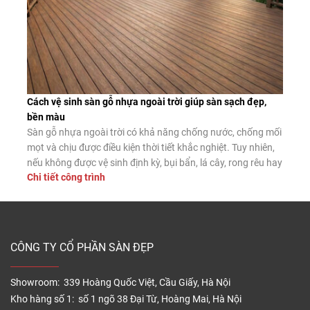
Cách vệ sinh sàn gỗ nhựa ngoài trời giúp sàn sạch đẹp,
bền màu
Sàn gỗ nhựa ngoài trời có khả năng chống nước, chống mối
mọt và chịu được điều kiện thời tiết khắc nghiệt. Tuy nhiên,
nếu không được vệ sinh định kỳ, bụi bẩn, lá cây, rong rêu hay
Chi tiết công trình
dầu mỡ vẫn có thể tích tụ trên bề mặt, làm giảm tính thẩm
mỹ và tăng […]
CÔNG TY CỔ PHẦN SÀN ĐẸP
Showroom: 339 Hoàng Quốc Việt, Cầu Giấy, Hà Nội
Kho hàng số 1: số 1 ngõ 38 Đại Từ, Hoàng Mai, Hà Nội