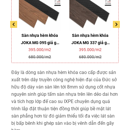
khóa
Sàn nhựa hèm khóa
Sàn nhựa hèm khóa
Sàn
ả gỗ
JOKA MG 095 giả gỗ
JOKA MG 337 giả gỗ
JOK
2
395.000/m2
395.000/m2
(8mm)
(8mm)
2
680.000/m2
680.000/m2
Đây là dòng sàn nhựa hèm khóa cao cấp được sản
xuất trên dây truyền công nghệ hiện đại của Đức sở
hữu độ dày ván sàn lên tới 8mm sử dụng cốt nhựa
nguyên sinh giúp tấm sàn nhựa trên lên dẻo dai hơn
và tích hợp lớp đế cao su IXPE chuyên dụng quá
trình lắp đặt thuận tiện đồng thời giúp bề mặt lát
sàn phẳng hơn từ đó giảm thiểu tối đa việc lát sàn
bị bấp bênh khi ghép sàn vào bị vênh dẫn đến gãy