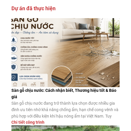
Dự án đã thực hiện
Sàn gỗ chịu nước: Cách nhận biết, Thương hiệu tốt & Báo
giá
Sàn gỗ chịu nước đang trở thành lựa chọn được nhiều gia
đình ưu tiên nhờ khả năng chống ẩm, hạn chế cong vênh và
phù hợp với điều kiện khí hậu nóng ẩm tại Việt Nam. Tuy
Chi tiết công trình
nhiên, không phải sản phẩm nào được quảng cáo là “chịu
nước” cũng có chất lượng như […]