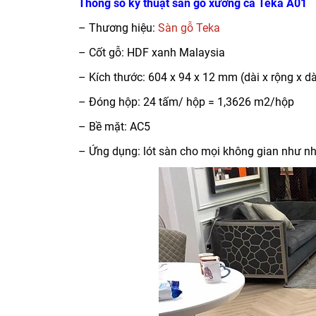
Thông số kỹ thuật sàn gỗ xương cá Teka A01
– Thương hiệu:
Sàn gỗ Teka
– Cốt gỗ: HDF xanh Malaysia
– Kích thước: 604 x 94 x 12 mm (dài x rộng x d
– Đóng hộp: 24 tấm/ hộp = 1,3626 m2/hộp
– Bề mặt: AC5
– Ứng dụng: lót sàn cho mọi không gian như nh