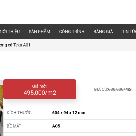
GIỚI THIỆU
SẢN PHẨM
CÔNG TRÌNH
BẢNG GIÁ
TIN TỨ
ơng cá Teka A01
Giá mới:
GIÁ CŨ:
680,000/m2
495,000/m2
KÍCH THƯỚC
604 x 94 x 12 mm
BỀ MẶT
AC5