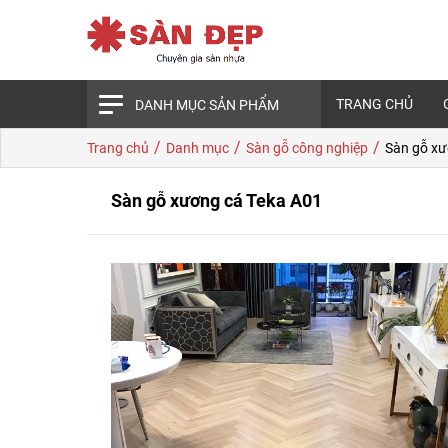
TRANG CHỦ
DANH MỤC SẢN PHẨM
/
/
/
Trang chủ
Danh mục
Sàn gỗ công nghiệp
Sàn gỗ xư
Sàn gỗ xương cá Teka A01