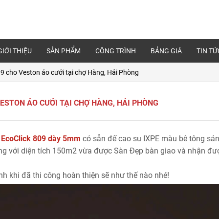
GIỚI THIỆU
SẢN PHẨM
CÔNG TRÌNH
BẢNG GIÁ
TIN TỨ
09 cho Veston áo cưới tại chợ Hàng, Hải Phòng
ESTON ÁO CƯỚI TẠI CHỢ HÀNG, HẢI PHÒNG
 EcoClick 809 dày 5mm
có sẵn đế cao su IXPE màu bê tông sá
òng với diện tích 150m2 vừa được Sàn Đẹp bàn giao và nhận đư
h khi đã thi công hoàn thiện sẽ như thế nào nhé!