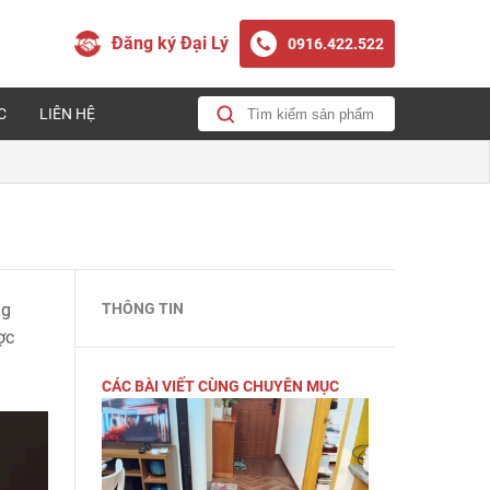
Đăng ký Đại Lý
0916.422.522
C
LIÊN HỆ
ng
THÔNG TIN
ợc
CÁC BÀI VIẾT CÙNG CHUYÊN MỤC