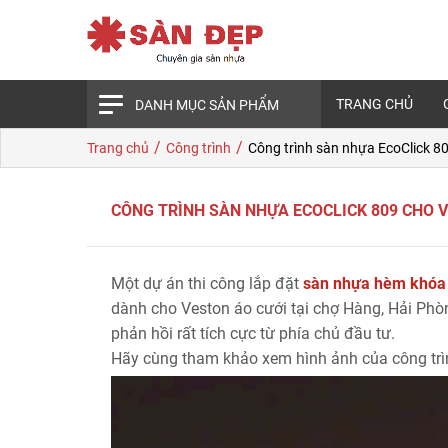
TRANG CHỦ
DANH MỤC SẢN PHẨM
/
/
Trang chủ
Công trình
Công trình sàn nhựa EcoClick 8
CÔNG TRÌNH SÀN NHỰA ECOCLICK 809 CHO V
Một dự án thi công lắp đặt
sàn nhựa hèm khóa
dành cho Veston áo cưới tại chợ Hàng, Hải Ph
phản hồi rất tích cực từ phía chủ đầu tư.
Hãy cùng tham khảo xem hình ảnh của công trìn