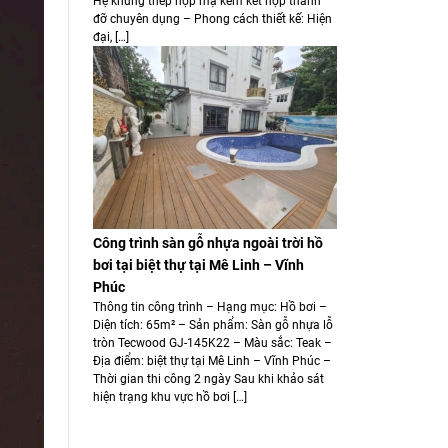
Hệ khung thép hộp mạ kẽm kết hợp thanh
đỡ chuyên dụng – Phong cách thiết kế: Hiện
đại, […]
Công trình sàn gỗ nhựa ngoài trời hồ
bơi tại biệt thự tại Mê Linh – Vĩnh
Phúc
Thông tin công trình – Hạng mục: Hồ bơi –
Diện tích: 65m² – Sản phẩm: Sàn gỗ nhựa lỗ
tròn Tecwood GJ-145K22 – Màu sắc: Teak –
Địa điểm: biệt thự tại Mê Linh – Vĩnh Phúc –
Thời gian thi công 2 ngày Sau khi khảo sát
hiện trạng khu vực hồ bơi […]