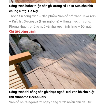
Công trình hoàn thiện sàn gỗ xương cá Teka A05 cho nhà
chung cư tại Hà Nội
Thông tin công trình – Sản phẩm: Sàn gỗ cốt xanh Teka A05
– Kiểu lát: Xương cá (Herringbone) – Hạng mục thi công:
Phòng khách, phòng ngủ và khu vực hành lang – Đội ngũ
Chi tiết công trình
thi công: Sàn Đẹp Ưu điểm của sàn gỗ xương cá cốt xanh
Teka A05 Ngoài vẻ đẹp nổi […]
Công trình thi công sàn gỗ nhựa ngoài trời ven hồ cho biệt
thự Vinhome Ocean Park
Sàn gỗ nhựa ngoài trời ngày càng được nhiều chủ đầu tư