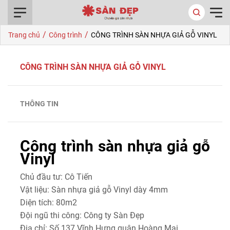
0916.422.522
/
/
Trang chủ
Công trình
CÔNG TRÌNH SÀN NHỰA GIẢ GỖ VINYL
CÔNG TRÌNH SÀN NHỰA GIẢ GỖ VINYL
THÔNG TIN
Công trình sàn nhựa
giả gỗ
Vinyl
Chủ đầu tư: Cô Tiến
Vật liệu: Sàn nhựa giả gỗ Vinyl dày 4mm
Diện tích: 80m2
Đội ngũ thi công: Công ty Sàn Đẹp
Địa chỉ: Số 137 Vĩnh Hưng quận Hoàng Mai