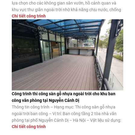
lựa chọn cho các không gian sân vườn, hồ cảnh quan và
khu vực thư giãn ngoài trời nhờ khả năng chịu nước, chống
Chi tiết công trình
mối mọt và độ bền vượt trội. Dưới đây là công trình thực tế
thi công sàn gỗ nhựa […]
Công trình thi công sàn gỗ nhựa ngoài trời cho khu ban
công văn phòng tại Nguyễn Cảnh Dị
Thông tin công trình – Hạng mục: Thi công sàn gỗ nhựa
ngoài trời ban công – Vị trí: Ban công tầng 2 tòa nhà văn
phòng tại phố Nguyễn Cảnh Dị – Hà Nội – Vật liệu sử dụng:
Chi tiết công trình
Sàn gỗ nhựa ngoài trời Tecwood mã MS140K25 màu Coffee
– Diện tích thi công: […]