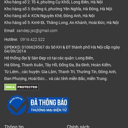
Kho hàng số 2: Tổ 4, phường Cự Khối, Long Biên, Hà Nội
Kho hàng số 3: Đường 6, phường Yên Nghĩa, Hà Đông, Hà Nội
Kho hàng số 4: KCN Nguyên Khê, Đông Anh, Hà Nội
Kho hàng số 5: Km9 ĐL Thăng Long, An Khánh, Hoài Đức, Hà Nội
Email:
sandep.jsc@gmail.com
Hotline:
0916.422.522
GPĐKKD: 0106629567 do Sở KH & ĐT thành phố Hà Nội cấp ngày
04/09/2014
Hệ thống đại lý Sàn Đẹp có tại các quận: Long Biên,
Hà Đông, Thanh Xuân, Tây Hồ, Đống Đa, Ba Đình, Hoàn Kiếm,
Từ Liêm… các huyện: Gia Lâm, Thanh Trì, Thường Tín, Đông Anh,
Đan Phượng, Hoài Đức… và các tỉnh miền Bắc, miền Trung.
Thông tin
Chính sách