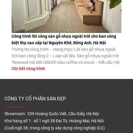
Công trình thi công sàn gỗ nhựa ngoài trời cho ban công
biệt thự cao cấp tại Nguyên Khê, Đông Anh, Hà Nội
Thông tin công trình – Hạng mục: Lát sàn gỗ nhựa ngoài
trời ban công tầng 2 – Loại vật liệu: Sàn gỗ nhựa ngoài trời
Tecwood mã MS140k25 màu coffee và wood – Kết cấu: Hệ
Chi tiết công trình
khung thép hộp mạ kẽm kết hợp thanh đỡ chuyên dụng –
Phong cách thiết kế: Hiện đại, […]
CÔNG TY CỔ PHẦN SÀN ĐẸP
Showroom: 339 Hoàng Quốc Việt, Cầu Giấy, Hà Nội
Kho hàng số 1: số 1 ngõ 38 Đại Từ, Hoàng Mai, Hà Nội
(Cuối ngõ 38, trong công ty xây dựng công nghiệp ICC)