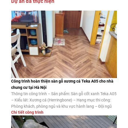
Dự án đã thực hiện
Công trình hoàn thiện sàn gỗ xương cá Teka A05 cho nhà
chung cư tại Hà Nội
Thông tin công trình – Sản phẩm: Sàn gỗ cốt xanh Teka A05
– Kiểu lát: Xương cá (Herringbone) – Hạng mục thi công:
Phòng khách, phòng ngủ và khu vực hành lang – Đội ngũ
Chi tiết công trình
thi công: Sàn Đẹp Ưu điểm của sàn gỗ xương cá cốt xanh
Teka A05 Ngoài vẻ đẹp nổi […]