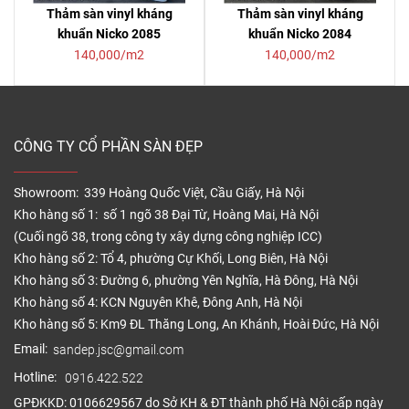
Thảm sàn vinyl kháng
Thảm sàn vinyl kháng
khuẩn Nicko 2085
khuẩn Nicko 2084
140,000/m2
140,000/m2
CÔNG TY CỔ PHẦN SÀN ĐẸP
Showroom: 339 Hoàng Quốc Việt, Cầu Giấy, Hà Nội
Kho hàng số 1: số 1 ngõ 38 Đại Từ, Hoàng Mai, Hà Nội
(Cuối ngõ 38, trong công ty xây dựng công nghiệp ICC)
Kho hàng số 2: Tổ 4, phường Cự Khối, Long Biên, Hà Nội
Kho hàng số 3: Đường 6, phường Yên Nghĩa, Hà Đông, Hà Nội
Kho hàng số 4: KCN Nguyên Khê, Đông Anh, Hà Nội
Kho hàng số 5: Km9 ĐL Thăng Long, An Khánh, Hoài Đức, Hà Nội
Email:
sandep.jsc@gmail.com
Hotline:
0916.422.522
GPĐKKD: 0106629567 do Sở KH & ĐT thành phố Hà Nội cấp ngày