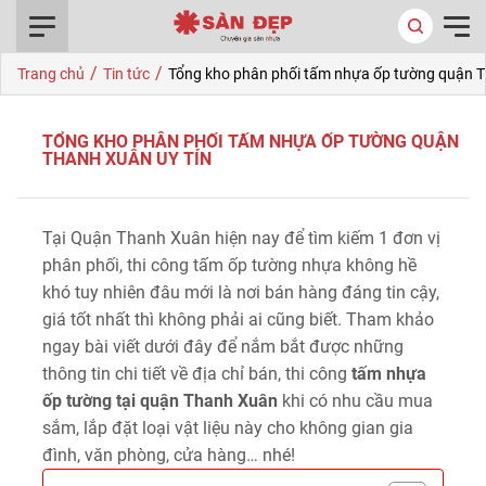
0916.422.522
/
/
Trang chủ
Tin tức
Tổng kho phân phối tấm nhựa ốp tường quận T
TỔNG KHO PHÂN PHỐI TẤM NHỰA ỐP TƯỜNG QUẬN
THANH XUÂN UY TÍN
Tại Quận Thanh Xuân hiện nay để tìm kiếm 1 đơn vị
phân phối, thi công tấm ốp tường nhựa không hề
khó tuy nhiên đâu mới là nơi bán hàng đáng tin cậy,
giá tốt nhất thì không phải ai cũng biết. Tham khảo
ngay bài viết dưới đây để nắm bắt được những
thông tin chi tiết về địa chỉ bán, thi công
tấm nhựa
ốp tường tại quận Thanh Xuân
khi có nhu cầu mua
sắm, lắp đặt loại vật liệu này cho không gian gia
đình, văn phòng, cửa hàng… nhé!