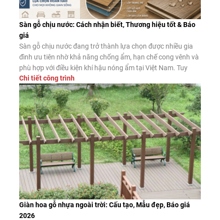
Sàn gỗ chịu nước: Cách nhận biết, Thương hiệu tốt & Báo
giá
Sàn gỗ chịu nước đang trở thành lựa chọn được nhiều gia
đình ưu tiên nhờ khả năng chống ẩm, hạn chế cong vênh và
phù hợp với điều kiện khí hậu nóng ẩm tại Việt Nam. Tuy
Chi tiết công trình
nhiên, không phải sản phẩm nào được quảng cáo là “chịu
nước” cũng có chất lượng như […]
Giàn hoa gỗ nhựa ngoài trời: Cấu tạo, Mẫu đẹp, Báo giá
2026