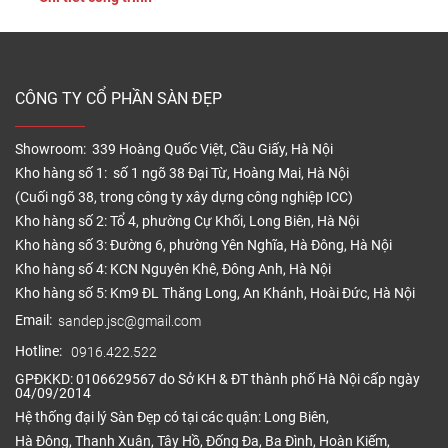
mỹ và tăng […]
CÔNG TY CỔ PHẦN SÀN ĐẸP
Showroom: 339 Hoàng Quốc Việt, Cầu Giấy, Hà Nội
Kho hàng số 1: số 1 ngõ 38 Đại Từ, Hoàng Mai, Hà Nội
(Cuối ngõ 38, trong công ty xây dựng công nghiệp ICC)
Kho hàng số 2: Tổ 4, phường Cự Khối, Long Biên, Hà Nội
Kho hàng số 3: Đường 6, phường Yên Nghĩa, Hà Đông, Hà Nội
Kho hàng số 4: KCN Nguyên Khê, Đông Anh, Hà Nội
Kho hàng số 5: Km9 ĐL Thăng Long, An Khánh, Hoài Đức, Hà Nội
Email:
sandep.jsc@gmail.com
Hotline:
0916.422.522
GPĐKKD: 0106629567 do Sở KH & ĐT thành phố Hà Nội cấp ngày
04/09/2014
Hệ thống đại lý Sàn Đẹp có tại các quận: Long Biên,
Hà Đông, Thanh Xuân, Tây Hồ, Đống Đa, Ba Đình, Hoàn Kiếm,