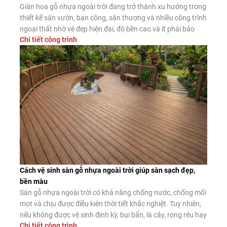
Giàn hoa gỗ nhựa ngoài trời đang trở thành xu hướng trong
thiết kế sân vườn, ban công, sân thượng và nhiều công trình
ngoại thất nhờ vẻ đẹp hiện đại, độ bền cao và ít phải bảo
Chi tiết công trình
dưỡng. Đây là giải pháp thay thế hiệu quả cho giàn hoa gỗ
tự nhiên và giàn […]
Cách vệ sinh sàn gỗ nhựa ngoài trời giúp sàn sạch đẹp,
bền màu
Sàn gỗ nhựa ngoài trời có khả năng chống nước, chống mối
mọt và chịu được điều kiện thời tiết khắc nghiệt. Tuy nhiên,
nếu không được vệ sinh định kỳ, bụi bẩn, lá cây, rong rêu hay
Chi tiết công trình
dầu mỡ vẫn có thể tích tụ trên bề mặt, làm giảm tính thẩm