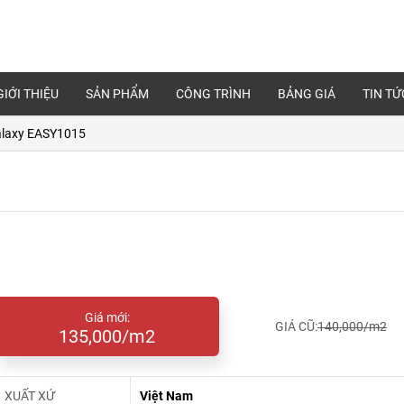
GIỚI THIỆU
SẢN PHẨM
CÔNG TRÌNH
BẢNG GIÁ
TIN TỨ
alaxy EASY1015
Giá mới:
GIÁ CŨ:
140,000/m2
135,000/m2
XUẤT XỨ
Việt Nam