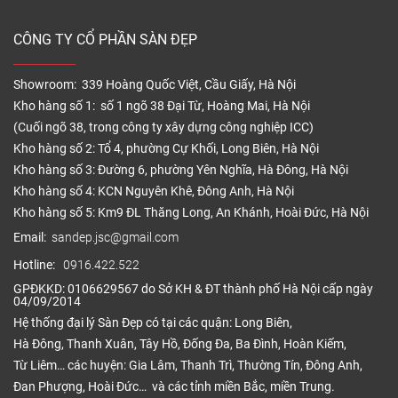
CÔNG TY CỔ PHẦN SÀN ĐẸP
Showroom: 339 Hoàng Quốc Việt, Cầu Giấy, Hà Nội
Kho hàng số 1: số 1 ngõ 38 Đại Từ, Hoàng Mai, Hà Nội
(Cuối ngõ 38, trong công ty xây dựng công nghiệp ICC)
Kho hàng số 2: Tổ 4, phường Cự Khối, Long Biên, Hà Nội
Kho hàng số 3: Đường 6, phường Yên Nghĩa, Hà Đông, Hà Nội
Kho hàng số 4: KCN Nguyên Khê, Đông Anh, Hà Nội
Kho hàng số 5: Km9 ĐL Thăng Long, An Khánh, Hoài Đức, Hà Nội
Email:
sandep.jsc@gmail.com
Hotline:
0916.422.522
GPĐKKD: 0106629567 do Sở KH & ĐT thành phố Hà Nội cấp ngày
04/09/2014
Hệ thống đại lý Sàn Đẹp có tại các quận: Long Biên,
Hà Đông, Thanh Xuân, Tây Hồ, Đống Đa, Ba Đình, Hoàn Kiếm,
Từ Liêm… các huyện: Gia Lâm, Thanh Trì, Thường Tín, Đông Anh,
Đan Phượng, Hoài Đức… và các tỉnh miền Bắc, miền Trung.