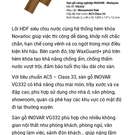
Lõi HDF siêu chịu nước cùng hệ thống hèm khóa
Novarloc giúp việc thi công dễ dàng, khớp nối chắc
chắn, hạn chế cong vênh và co ngót trong mọi điều
kiện khí hậu. Bên cạnh đó, lớp WaxGuard+ phủ trên
hèm khóa tạo khả năng chống ẩm, chống thấm
nước vượt trội, đảm bảo tuổi thọ lâu dài cho sàn.
Với tiêu chuẩn AC5 – Class 33, sàn gỗ INOVAR
VG332 có khả năng chịu mài mòn, trầy xước và va
đập cao, phù hợp sử dụng cho nhà ở, văn phòng,
showroom, quán cà phê hay các khu vực có mật độ
đi lại thường xuyên.
Sàn gỗ INOVAR VG332 phù hợp cho nhiều không
gian nội thất như phòng khách, phòng ngủ, văn
phòng làm việc, sảnh đón khách… giúp nâng tầm