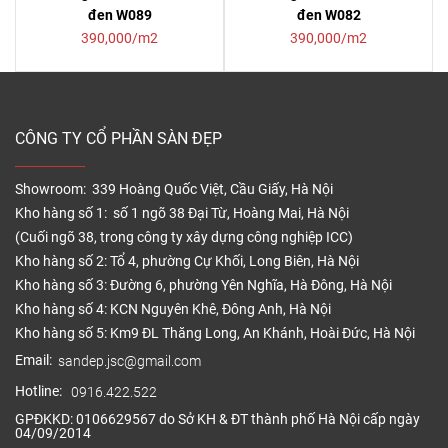
đen W089
đen W082
390,000/m2
390,000/m2
CÔNG TY CỔ PHẦN SÀN ĐẸP
Showroom: 339 Hoàng Quốc Việt, Cầu Giấy, Hà Nội
Kho hàng số 1: số 1 ngõ 38 Đại Từ, Hoàng Mai, Hà Nội
(Cuối ngõ 38, trong công ty xây dựng công nghiệp ICC)
Kho hàng số 2: Tổ 4, phường Cự Khối, Long Biên, Hà Nội
Kho hàng số 3: Đường 6, phường Yên Nghĩa, Hà Đông, Hà Nội
Kho hàng số 4: KCN Nguyên Khê, Đông Anh, Hà Nội
Kho hàng số 5: Km9 ĐL Thăng Long, An Khánh, Hoài Đức, Hà Nội
Email:
sandep.jsc@gmail.com
Hotline:
0916.422.522
GPĐKKD: 0106629567 do Sở KH & ĐT thành phố Hà Nội cấp ngày
04/09/2014