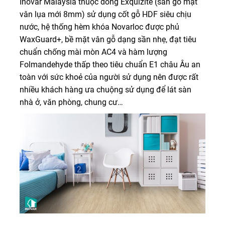
Inovar Malaysia thuộc dòng Exquizite (sàn gỗ mặt
vân lụa mới 8mm) sử dụng cốt gỗ HDF siêu chịu
nước, hệ thống hèm khóa Novarloc được phủ
WaxGuard+, bề mặt vân gỗ dạng sần nhẹ, đạt tiêu
chuẩn chống mài mòn AC4 và hàm lượng
Folmandehyde thấp theo tiêu chuẩn E1 châu Âu an
toàn với sức khoẻ của người sử dụng nên được rất
nhiều khách hàng ưa chuộng sử dụng để lát sàn
nhà ở, văn phòng, chung cư…