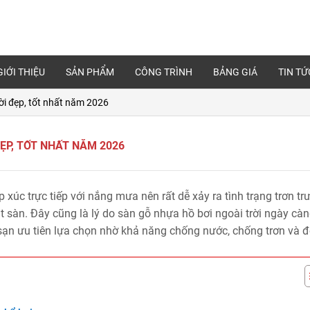
GIỚI THIỆU
SẢN PHẨM
CÔNG TRÌNH
BẢNG GIÁ
TIN TỨ
ời đẹp, tốt nhất năm 2026
ẸP, TỐT NHẤT NĂM 2026
xúc trực tiếp với nắng mưa nên rất dễ xảy ra tình trạng trơn trư
t sàn. Đây cũng là lý do sàn gỗ nhựa hồ bơi ngoài trời ngày cà
h sạn ưu tiên lựa chọn nhờ khả năng chống nước, chống trơn và 