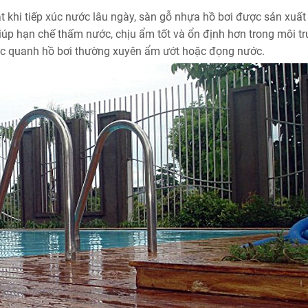
 khi tiếp xúc nước lâu ngày, sàn gỗ nhựa hồ bơi được sản xuất 
iúp hạn chế thấm nước, chịu ẩm tốt và ổn định hơn trong môi t
 vực quanh hồ bơi thường xuyên ẩm ướt hoặc đọng nước.