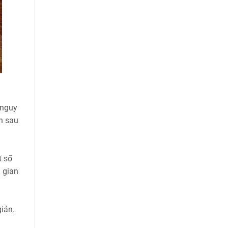
 nguy
ơn sau
t số
 gian
giản.