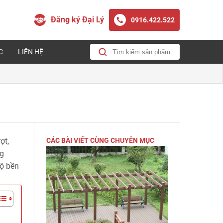
Đăng ký Đại Lý
0916.422.522
C
LIÊN HỆ
ợt,
CÁC BÀI VIẾT CÙNG CHUYÊN MỤC
ng
độ bền