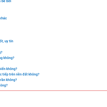
 bể bơi
 khác
t, uy tín
g?
ng không?
biển không?
ực tiếp trên nền đất không?
 trần không?
hông?