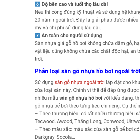
Độ bền cao và tuổi thọ lâu dài
Nếu thi công đúng kỹ thuật và sử dụng hệ khun
20 năm ngoài trời. Đây là giải pháp được nhiề
mỹ và chi phí sử dụng lâu dài.
An toàn cho người sử dụng
Sàn nhựa giả gỗ hồ bơi không chứa dăm gỗ, hạn 
vật liệu cũng không chứa các chất độc hại, an 
trời.
Phân loại sàn gỗ nhựa hồ bơi ngoài trờ
Sử dụng
sàn gỗ nhựa ngoài trời
lắp đặt cho khu
của loại sàn này. Chính vì thế để đáp ứng được
nhiều mẫu
sàn gỗ nhựa hồ bơi
với kiểu dáng, t
gỗ nhựa bể bơi theo từng tiêu chí riêng. Cụ thể 
– Theo thương hiệu: có rất nhiều thương hiệu
s
Tecwood, Awood, Thăng Long, Conwood, Ultrw
– Theo màu sắc: màu sắc của sàn gỗ bể bơi có
Darkgray, Socola…