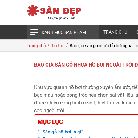
TRANG CHỦ
DANH MỤC SẢN PHẨM
/
/
Trang chủ
Tin tức
Báo giá sàn gỗ nhựa hồ bơi ngoài tr
BÁO GIÁ SÀN GỖ NHỰA HỒ BƠI NGOÀI TRỜI Đ
Khu vực quanh hồ bơi thường xuyên ẩm ướt, tiếp 
bạc màu hoặc bong tróc nếu chọn sai vật liệu lá
được nhiều công trình resort, biệt thự và khác
cao ngoài trời.
MỤC LỤC
Sàn gỗ hồ bơi là gì?