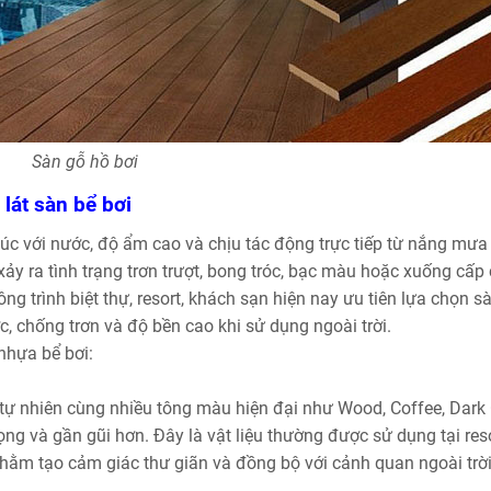
Sàn gỗ hồ bơi
lát sàn bể bơi
úc với nước, độ ẩm cao và chịu tác động trực tiếp từ nắng mưa
xảy ra tình trạng trơn trượt, bong tróc, bạc màu hoặc xuống cấp 
ng trình biệt thự, resort, khách sạn hiện nay ưu tiên lựa chọn s
, chống trơn và độ bền cao khi sử dụng ngoài trời.
nhựa bể bơi:
tự nhiên cùng nhiều tông màu hiện đại như Wood, Coffee, Dark 
ng và gần gũi hơn. Đây là vật liệu thường được sử dụng tại reso
hằm tạo cảm giác thư giãn và đồng bộ với cảnh quan ngoài trời