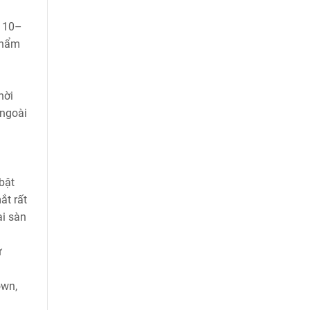
ừ 10–
thẩm
hời
 ngoài
bật
ắt rất
ại sàn
ư
own,