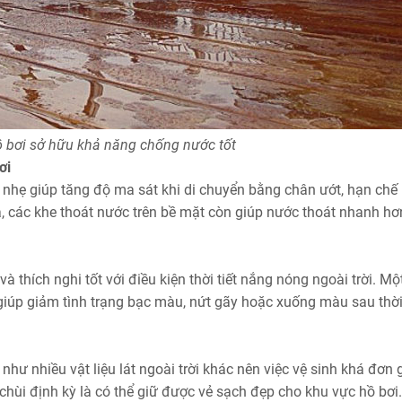
 bơi sở hữu khả năng chống nước tốt
ơi
nhẹ giúp tăng độ ma sát khi di chuyển bằng chân ướt, hạn chế
ra, các khe thoát nước trên bề mặt còn giúp nước thoát nhanh h
à thích nghi tốt với điều kiện thời tiết nắng nóng ngoài trời. Mộ
iúp giảm tình trạng bạc màu, nứt gãy hoặc xuống màu sau thời
hư nhiều vật liệu lát ngoài trời khác nên việc vệ sinh khá đơn 
chùi định kỳ là có thể giữ được vẻ sạch đẹp cho khu vực hồ bơi.