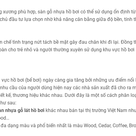
g xương phù hợp, sàn gỗ nhựa hồ bơi có thể sử dụng ổn định t
u chủ đầu tư lựa chọn nhờ khả năng cân bằng giữa độ bền, tính 
chế tình trạng nứt tách bề mặt gây đau chân khi đi lại. Đồng t
toàn cho trẻ nhỏ và người thường xuyên sử dụng khu vực hồ bơi
i
 vực hồ bơi (bể bơi) ngày càng gia tăng bởi những ưu điểm nổi 
 nhu cầu của người dùng hiện nay các nhà sản xuất đã cho ra m
hiết kế, thương hiệu khác nhau. Dưới đây là một số cách phân lo
như sau:
àn nhựa gỗ lát hồ bơi
khác nhau bán tại thị trường Việt Nam nh
ood…
 đa dạng màu và phổ biến nhất là màu Wood, Cedar, Coffee, Br