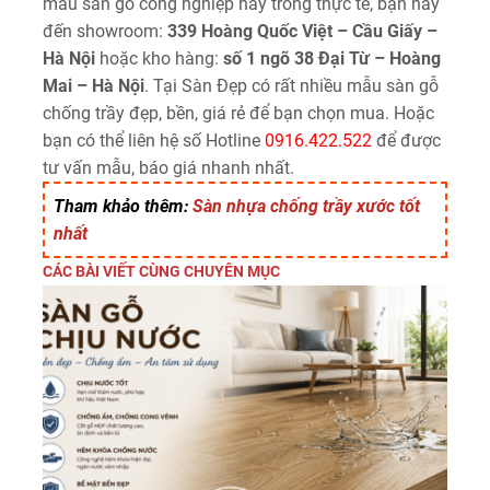
mẫu sàn gỗ công nghiệp này trong thực tế, bạn hãy
đến showroom:
339 Hoàng Quốc Việt – Cầu Giấy –
Hà Nội
hoặc kho hàng:
số 1 ngõ 38 Đại Từ – Hoàng
Mai – Hà Nội
. Tại Sàn Đẹp có rất nhiều mẫu sàn gỗ
chống trầy đẹp, bền, giá rẻ để bạn chọn mua. Hoặc
bạn có thể liên hệ số Hotline
0916.422.522
để được
tư vấn mẫu, báo giá nhanh nhất.
Tham khảo thêm:
Sàn nhựa chống trầy xước tốt
nhất
CÁC BÀI VIẾT CÙNG CHUYÊN MỤC