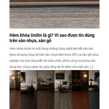
Hèm khóa Unilin là gì? Vì sao được tin dùng
trên sàn nhựa, sàn gỗ
Hèm khóa Unilin là một trong những công nghệ liên kết ván sàn
được sử dụng rộng rãi trên sàn nhựa hèm khóa SPC và sàn gỗ công
nghiệp nhờ khả năng kết nối chắc chắn, dễ thi công và không cần
dùng keo. Công nghệ này giúp tăng độ ổn định của mặt sàn, […]