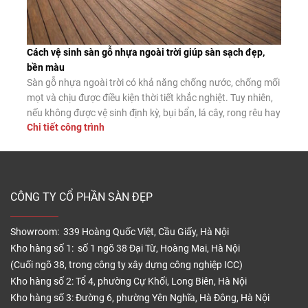
Cách vệ sinh sàn gỗ nhựa ngoài trời giúp sàn sạch đẹp,
bền màu
Sàn gỗ nhựa ngoài trời có khả năng chống nước, chống mối
mọt và chịu được điều kiện thời tiết khắc nghiệt. Tuy nhiên,
nếu không được vệ sinh định kỳ, bụi bẩn, lá cây, rong rêu hay
Chi tiết công trình
dầu mỡ vẫn có thể tích tụ trên bề mặt, làm giảm tính thẩm
mỹ và tăng […]
CÔNG TY CỔ PHẦN SÀN ĐẸP
Showroom: 339 Hoàng Quốc Việt, Cầu Giấy, Hà Nội
Kho hàng số 1: số 1 ngõ 38 Đại Từ, Hoàng Mai, Hà Nội
(Cuối ngõ 38, trong công ty xây dựng công nghiệp ICC)
Kho hàng số 2: Tổ 4, phường Cự Khối, Long Biên, Hà Nội
Kho hàng số 3: Đường 6, phường Yên Nghĩa, Hà Đông, Hà Nội