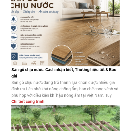
Sàn gỗ chịu nước: Cách nhận biết, Thương hiệu tốt & Báo
giá
Sàn gỗ chịu nước đang trở thành lựa chọn được nhiều gia
đình ưu tiên nhờ khả năng chống ẩm, hạn chế cong vênh và
phù hợp với điều kiện khí hậu nóng ẩm tại Việt Nam. Tuy
Chi tiết công trình
nhiên, không phải sản phẩm nào được quảng cáo là “chịu
nước” cũng có chất lượng như […]