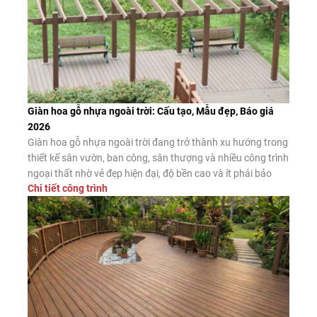
Giàn hoa gỗ nhựa ngoài trời: Cấu tạo, Mẫu đẹp, Báo giá
2026
Giàn hoa gỗ nhựa ngoài trời đang trở thành xu hướng trong
thiết kế sân vườn, ban công, sân thượng và nhiều công trình
ngoại thất nhờ vẻ đẹp hiện đại, độ bền cao và ít phải bảo
Chi tiết công trình
dưỡng. Đây là giải pháp thay thế hiệu quả cho giàn hoa gỗ
tự nhiên và giàn […]