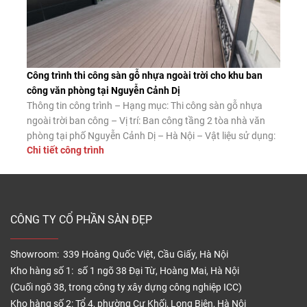
Công trình thi công sàn gỗ nhựa ngoài trời cho khu ban
công văn phòng tại Nguyễn Cảnh Dị
Thông tin công trình – Hạng mục: Thi công sàn gỗ nhựa
ngoài trời ban công – Vị trí: Ban công tầng 2 tòa nhà văn
phòng tại phố Nguyễn Cảnh Dị – Hà Nội – Vật liệu sử dụng:
Chi tiết công trình
Sàn gỗ nhựa ngoài trời Tecwood mã MS140K25 màu Coffee
– Diện tích thi công: […]
CÔNG TY CỔ PHẦN SÀN ĐẸP
Showroom: 339 Hoàng Quốc Việt, Cầu Giấy, Hà Nội
Kho hàng số 1: số 1 ngõ 38 Đại Từ, Hoàng Mai, Hà Nội
(Cuối ngõ 38, trong công ty xây dựng công nghiệp ICC)
Kho hàng số 2: Tổ 4, phường Cự Khối, Long Biên, Hà Nội