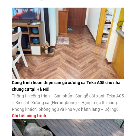
Công trình hoàn thiện sàn gỗ xương cá Teka A05 cho nhà
chung cư tại Hà Nội
Thông tin công trình – Sản phẩm: Sàn gỗ cốt xanh Teka A05
– Kiểu lát: Xương cá (Herringbone) – Hạng mục thi công:
Phòng khách, phòng ngủ và khu vực hành lang – Đội ngũ
Chi tiết công trình
thi công: Sàn Đẹp Ưu điểm của sàn gỗ xương cá cốt xanh
Teka A05 Ngoài vẻ đẹp nổi […]