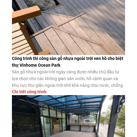
Công trình thi công sàn gỗ nhựa ngoài trời ven hồ cho biệt
thự Vinhome Ocean Park
Sàn gỗ nhựa ngoài trời ngày càng được nhiều chủ đầu tư
lựa chọn cho các không gian sân vườn, hồ cảnh quan và
khu vực thư giãn ngoài trời nhờ khả năng chịu nước, chống
Chi tiết công trình
mối mọt và độ bền vượt trội. Dưới đây là công trình thực tế
thi công sàn gỗ nhựa […]