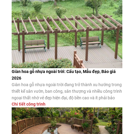
nước” cũng có chất lượng như […]
Giàn hoa gỗ nhựa ngoài trời: Cấu tạo, Mẫu đẹp, Báo giá
2026
Giàn hoa gỗ nhựa ngoài trời đang trở thành xu hướng trong
thiết kế sân vườn, ban công, sân thượng và nhiều công trình
ngoại thất nhờ vẻ đẹp hiện đại, độ bền cao và ít phải bảo
Chi tiết công trình
dưỡng. Đây là giải pháp thay thế hiệu quả cho giàn hoa gỗ
tự nhiên và giàn […]