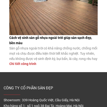
Cách vệ sinh sàn gỗ nhựa ngoài trời giúp sàn sạch đẹp,
bền màu
Sàn gỗ nhựa ngoài trời có khả năng chống nước, chống mối
mọt và chịu được điều kiện thời tiết khắc nghiệt. Tuy nhiên,
nếu không được vệ sinh định kỳ, bụi bẩn, lá cây, rong rêu hay
Chi tiết công trình
dầu mỡ vẫn có thể tích tụ trên bề mặt, làm giảm tính thẩm
mỹ và tăng […]
CÔNG TY CỔ PHẦN SÀN ĐẸP
Showroom: 339 Hoàng Quốc Việt, Cầu Giấy, Hà Nội
Kho hàng số 1: số 1 ngõ 38 Đại Từ, Hoàng Mai, Hà Nội