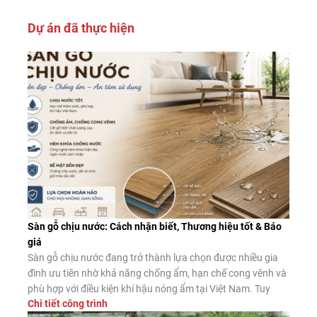
Dự án đã thực hiện
Sàn gỗ chịu nước: Cách nhận biết, Thương hiệu tốt & Báo
giá
Sàn gỗ chịu nước đang trở thành lựa chọn được nhiều gia
đình ưu tiên nhờ khả năng chống ẩm, hạn chế cong vênh và
phù hợp với điều kiện khí hậu nóng ẩm tại Việt Nam. Tuy
Chi tiết công trình
nhiên, không phải sản phẩm nào được quảng cáo là “chịu