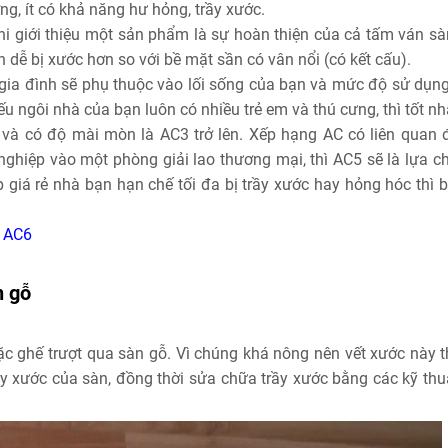
g, ít có khả năng hư hỏng, trầy xước.
i giới thiệu một sản phẩm là sự hoàn thiện của cả tấm ván sà
 dễ bị xước hơn so với bề mặt sần có vân nổi (có kết cấu).
 gia đình sẽ phụ thuộc vào lối sống của bạn và mức độ sử dụn
u ngôi nhà của bạn luôn có nhiều trẻ em và thú cưng, thì tốt n
 có độ mài mòn là AC3 trở lên. Xếp hạng AC có liên quan đ
ghiệp vào một phòng giải lao thương mại, thì AC5 sẽ là lựa c
giá rẻ nhà bạn hạn chế tối đa bị trầy xước hay hỏng hóc thì b
 AC6
n gỗ
hoặc ghế trượt qua sàn gỗ. Vì chúng khá nông nên vết xước này 
y xước của sàn, đồng thời sửa chữa trầy xước bằng các kỹ thu