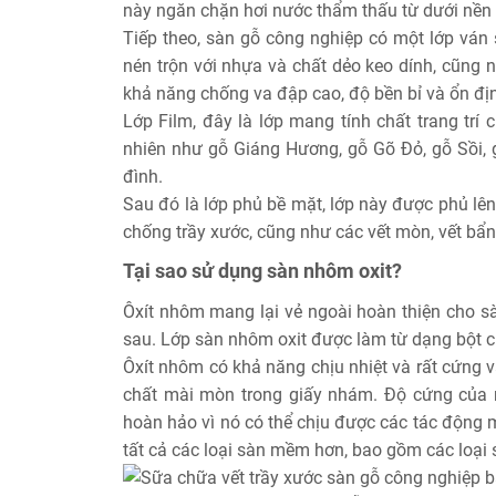
này ngăn chặn hơi nước thẩm thấu từ dưới nền 
Tiếp theo, sàn gỗ công nghiệp có một lớp ván 
nén trộn với nhựa và chất dẻo keo dính, cũng 
khả năng chống va đập cao, độ bền bỉ và ổn đị
Lớp Film, đây là lớp mang tính chất trang trí
nhiên như gỗ Giáng Hương, gỗ Gõ Đỏ, gỗ Sồi, g
đình.
Sau đó là lớp phủ bề mặt, lớp này được phủ lên
chống trầy xước, cũng như các vết mòn, vết bẩ
Tại sao sử dụng sàn nhôm oxit?
Ôxít nhôm mang lại vẻ ngoài hoàn thiện cho s
sau. Lớp sàn nhôm oxit được làm từ dạng bột c
Ôxít nhôm có khả năng chịu nhiệt và rất cứng 
chất mài mòn trong giấy nhám. Độ cứng của n
hoàn hảo vì nó có thể chịu được các tác động
tất cả các loại sàn mềm hơn, bao gồm các loại 