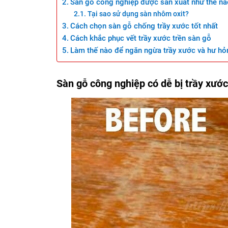
Sàn gỗ công nghiệp được sản xuất như thế nà
Tại sao sử dụng sàn nhôm oxit?
Cách chọn sàn gỗ chống trầy xước tốt nhất
Cách khắc phục vết trầy xước trền sàn gỗ
Làm thế nào để ngăn ngừa trầy xước và hư hỏ
Sàn gỗ công nghiệp có dễ bị trầy xướ