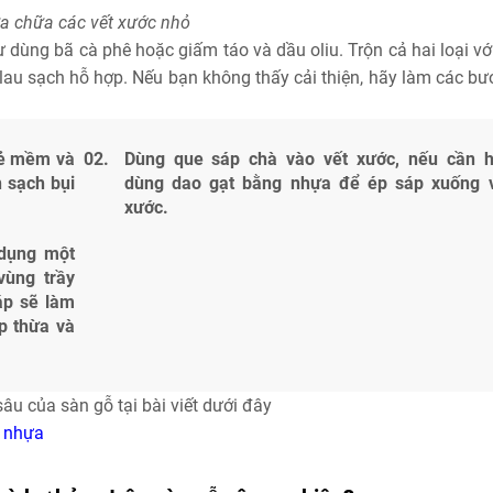
a chữa các vết xước nhỏ
 dùng bã cà phê hoặc giấm táo và dầu oliu. Trộn cả hai loại vớ
ó lau sạch hỗ hợp. Nếu bạn không thấy cải thiện, hãy làm các b
iẻ mềm và
Dùng que sáp chà vào vết xước, nếu cần 
 sạch bụi
dùng dao gạt bằng nhựa để ép sáp xuống 
xước.
 dụng một
vùng trầy
áp sẽ làm
áp thừa và
u của sàn gỗ tại bài viết dưới đây
n nhựa