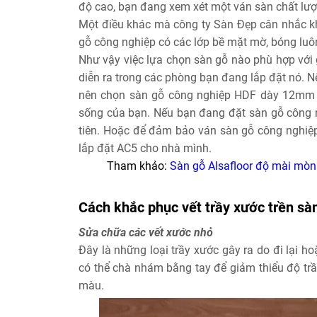
độ cao, bạn đang xem xét một ván sàn chất lượn
Một điều khác mà công ty Sàn Đẹp cân nhắc kh
gỗ công nghiệp có các lớp bề mặt mờ, bóng luôn
Như vậy việc lựa chọn sàn gỗ nào phù hợp với
diễn ra trong các phòng bạn đang lắp đặt nó. Nế
nên chọn sàn gỗ công nghiệp HDF dày 12mm và
sống của bạn. Nếu bạn đang đặt sàn gỗ công n
tiên. Hoặc để đảm bảo ván sàn gỗ công nghiệp 
lắp đặt AC5 cho nhà mình.
Tham khảo:
Sàn gỗ Alsafloor
độ mài mòn
Cách khắc phục vết trầy xước trền sà
Sửa chữa các vết xước nhỏ
Đây là những loại trầy xước gây ra do đi lại 
có thể chà nhám bằng tay để giảm thiểu độ trầ
màu.