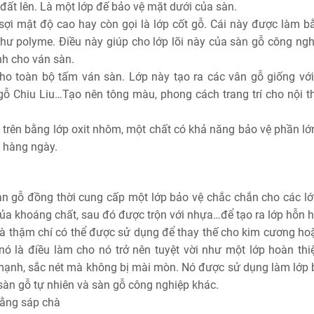
đất lên. Là một lớp đế bảo vệ mặt dưới của sàn.
sợi mật độ cao hay còn gọi là lớp cốt gỗ. Cái này được làm b
như polyme. Điều này giúp cho lớp lõi này của sàn gỗ công ngh
nh cho ván sàn.
 cho toàn bộ tấm ván sàn. Lớp này tạo ra các vân gỗ giống với
ỗ Chiu Liu…Tạo nên tông màu, phong cách trang trí cho nội th
 trên bằng lớp oxit nhôm, một chất có khả năng bảo vệ phần lớn
n hàng ngày.
àn gỗ đồng thời cung cấp một lớp bảo vệ chắc chắn cho các lớ
ủa khoáng chất, sau đó được trộn với nhựa…để tạo ra lớp hỗn h
và thậm chí có thể được sử dụng để thay thế cho kim cương ho
ó là điều làm cho nó trở nên tuyệt vời như một lớp hoàn thi
 mạnh, sắc nét mà không bị mài mòn. Nó được sử dụng làm lớp 
sàn gỗ tự nhiên và sàn gỗ công nghiệp khác.