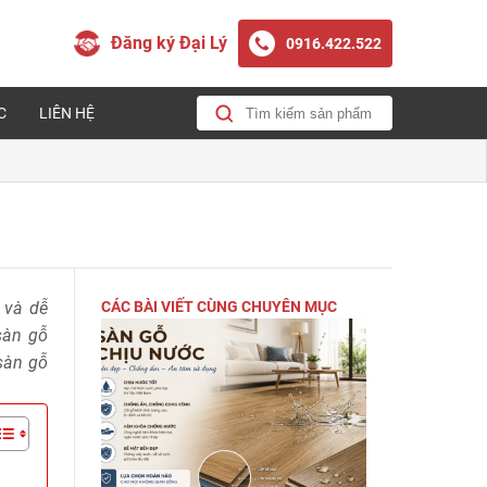
Đăng ký Đại Lý
0916.422.522
C
LIÊN HỆ
 và dễ
CÁC BÀI VIẾT CÙNG CHUYÊN MỤC
sàn gỗ
 sàn gỗ