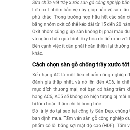
Sữa chữa vết trầy xước sàn gỗ công nghiệp bằ
Lớp oxit nhôm bảo vệ này giúp bảo vệ sàn lâu
phủ khác. Trong trường hợp hầu hết các sàn 
bằng nhôm oxit có thể kéo dài từ 15 đến 20 nă
Ôxít nhôm cũng giúp sàn không bị phai màu dướ
và ngăn chặn quá trình ôxy hóa do tiếp xúc với
Bên cạnh việc ít cần phải hoàn thiện lại thường
khác.
Cách chọn sàn gỗ chống trầy xước tốt
Xếp hạng AC là một tiêu chuẩn công nghiệp đ
đánh giá thấp nhất, và nó lên đến AC6, là c
mục đích thương mại, nơi bạn có hàng trăm k
hạng AC6, AC5 sẽ không có hiện tượng bị mài m
bị lõm hoặc thậm chí bị bong tróc.
Đó là lý do tại sao tại công ty Sàn Đẹp, chún
bạn định mua. Tấm ván sàn gỗ công nghiệp đư
phẩm có lõi bằng sợi mật độ cao (HDF). Tấm vá