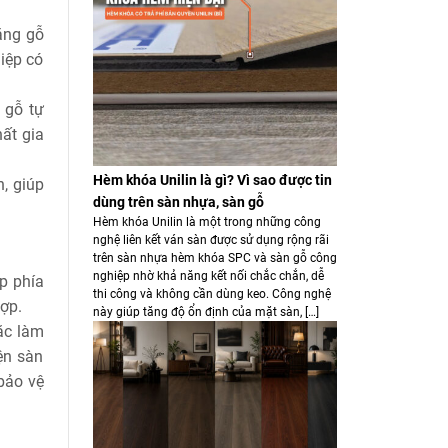
ằng gỗ
iệp có
 gỗ tự
ất gia
Hèm khóa Unilin là gì? Vì sao được tin
, giúp
dùng trên sàn nhựa, sàn gỗ
Hèm khóa Unilin là một trong những công
nghệ liên kết ván sàn được sử dụng rộng rãi
trên sàn nhựa hèm khóa SPC và sàn gỗ công
nghiệp nhờ khả năng kết nối chắc chắn, dễ
p phía
thi công và không cần dùng keo. Công nghệ
ợp.
này giúp tăng độ ổn định của mặt sàn, […]
ặc làm
ện sàn
bảo vệ