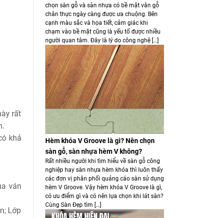
chọn sàn gỗ và sàn nhựa có bề mặt vân gỗ
chân thực ngày càng được ưa chuộng. Bên
cạnh màu sắc và họa tiết, cảm giác khi
chạm vào bề mặt cũng là yếu tố được nhiều
người quan tâm. Đây là lý do công nghệ […]
ày rất
m.
có khả
Hèm khóa V Groove là gì? Nên chọn
sàn gỗ, sàn nhựa hèm V không?
Rất nhiều người khi tìm hiểu về sàn gỗ công
nghiệp hay sàn nhựa hèm khóa thì luôn thấy
các đơn vị phân phối quảng cáo sàn sử dụng
ủa ván
hèm V Groove. Vậy hèm khóa V Groove là gì,
có ưu điểm gì và có nên lựa chọn khi lát sàn?
Cùng Sàn Đẹp tìm […]
n; Lớp