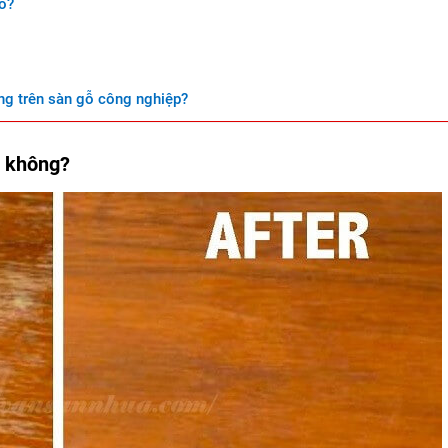
o?
ng trên sàn gỗ công nghiệp?
c không?