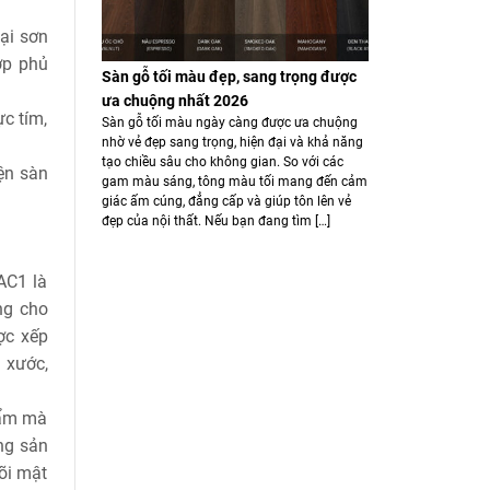
ại sơn
ớp phủ
Sàn gỗ tối màu đẹp, sang trọng được
ưa chuộng nhất 2026
c tím,
Sàn gỗ tối màu ngày càng được ưa chuộng
nhờ vẻ đẹp sang trọng, hiện đại và khả năng
tạo chiều sâu cho không gian. So với các
iện sàn
gam màu sáng, tông màu tối mang đến cảm
giác ấm cúng, đẳng cấp và giúp tôn lên vẻ
đẹp của nội thất. Nếu bạn đang tìm […]
AC1 là
ng cho
ợc xếp
 xước,
hẩm mà
ng sản
õi mật