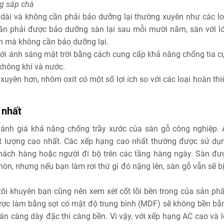
ng sáp chà
 dài và không cần phải bảo dưỡng lại thường xuyên như các lo
cần phải được bảo dưỡng sàn lại sau mỗi mười năm, sàn với l
m mà không cần bảo dưỡng lại.
i ánh sáng mặt trời bằng cách cung cấp khả năng chống tia cự
 không khí và nước.
 xuyên hơn, nhôm oxit có một số lợi ích so với các loại hoàn th
 nhất
ánh giá khả năng chống trầy xước của sàn gỗ công nghiệp. 
hất lượng cao nhất. Các xếp hạng cao nhất thường được sử dụ
hách hàng hoặc người đi bộ trên các tầng hàng ngày. Sàn đư
òn, nhưng nếu bạn làm rơi thứ gì đó nặng lên, sàn gỗ vẫn sẽ bị
g tôi khuyên bạn cũng nên xem xét cốt lõi bên trong của sản p
ợc làm bằng sợi có mật độ trung bình (MDF) sẽ không bền bằ
n càng dày đặc thì càng bền. Vì vậy, với xếp hạng AC cao và l