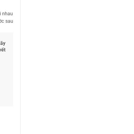
i nhau
ước sau
hãy
vết