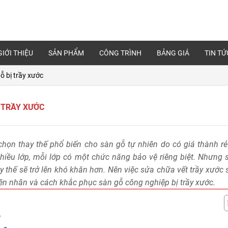
GIỚI THIỆU
SẢN PHẨM
CÔNG TRÌNH
BẢNG GIÁ
TIN TỨ
ỗ bị trầy xước
 TRẦY XƯỚC
họn thay thế phổ biến cho sàn gỗ tự nhiên do có giá thành rẻ
nhiều lớp, mỗi lớp có một chức năng bảo vệ riêng biệt. Nhưng 
y thế sẽ trở lên khó khăn hơn. Nên việc sửa chữa vết trầy xước
yên nhân và cách khắc phục sàn gỗ công nghiệp bị trầy xước.
?