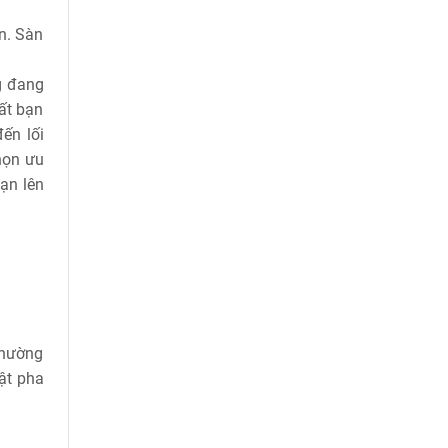
n. Sàn
g đang
hất bạn
ến lối
họn ưu
ạn lên
thường
ật pha