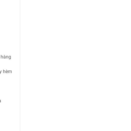
g hàng
ãy hèm
à