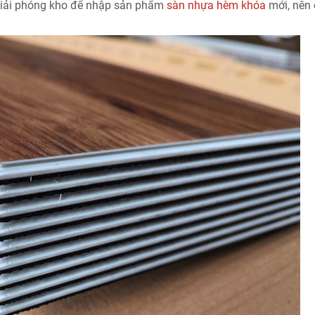
giải phóng kho để nhập sản phẩm
sàn nhựa hèm khóa
mới, nên