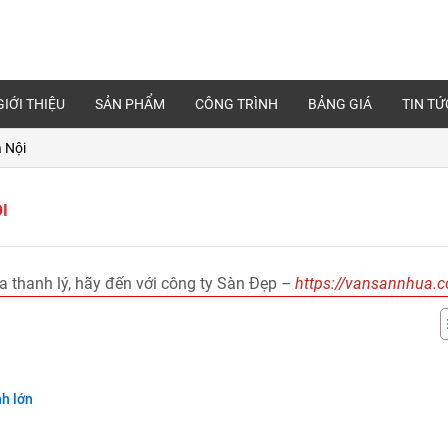
GIỚI THIỆU
SẢN PHẨM
CÔNG TRÌNH
BẢNG GIÁ
TIN TỨ
à Nội
I
thanh lý, hãy đến với công ty Sàn Đẹp
–
https://vansannhua.
nh lớn