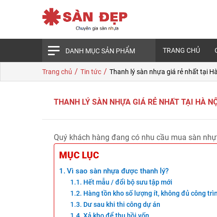
TRANG CHỦ
DANH MỤC SẢN PHẨM
/
/
Trang chủ
Tin tức
Thanh lý sàn nhựa giá rẻ nhất tại H
THANH LÝ SÀN NHỰA GIÁ RẺ NHẤT TẠI HÀ NỘ
Quý khách hàng đang có nhu cầu mua sàn nhựa 
MỤC LỤC
Vì sao sàn nhựa được thanh lý?
Hết mẫu / đổi bộ sưu tập mới
Hàng tồn kho số lượng ít, không đủ công trì
Dư sau khi thi công dự án
Xả kho để thu hồi vốn