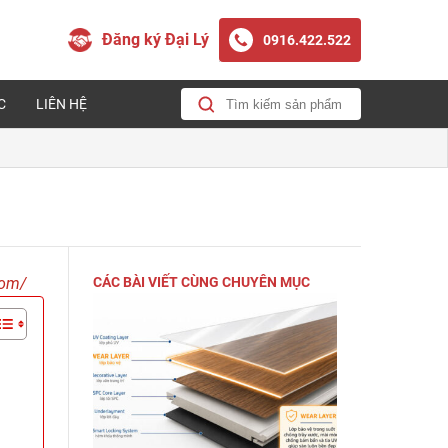
Đăng ký Đại Lý
0916.422.522
C
LIÊN HỆ
com/
CÁC BÀI VIẾT CÙNG CHUYÊN MỤC