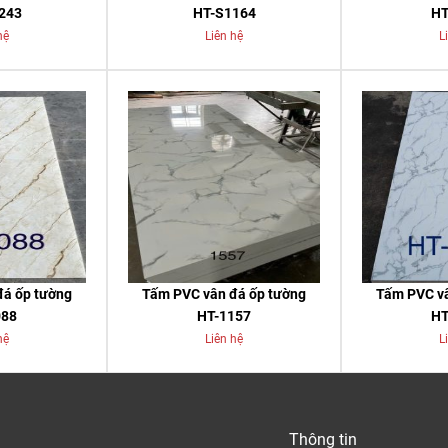
243
HT-S1164
HT
hệ
Liên hệ
L
đá ốp tường
Tấm PVC vân đá ốp tường
Tấm PVC vâ
088
HT-1157
HT
hệ
Liên hệ
L
Thông tin