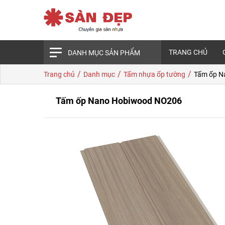
TRANG CHỦ
DANH MỤC SẢN PHẨM
/
/
/
Trang chủ
Danh mục
Tấm nhựa ốp tường
Tấm ốp N
Tấm ốp Nano Hobiwood NO206