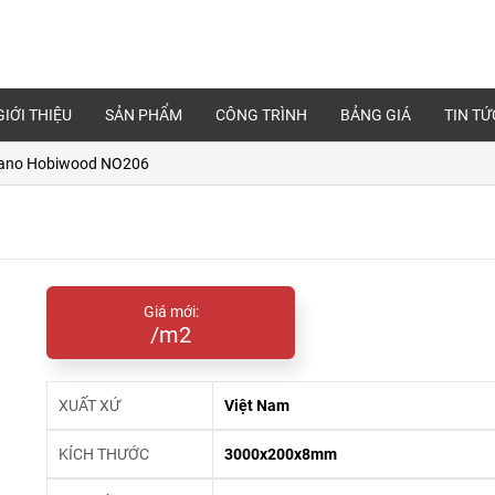
GIỚI THIỆU
SẢN PHẨM
CÔNG TRÌNH
BẢNG GIÁ
TIN TỨ
ano Hobiwood NO206
Giá mới:
/m2
XUẤT XỨ
Việt Nam
KÍCH THƯỚC
3000x200x8mm