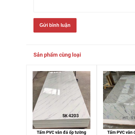
Gửi bình luận
Sản phẩm cùng loại
Tấm PVC vân đá ốp tường
Tấm PVC vân 