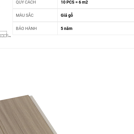
QUY CÁCH
10 PCS = 6 m2
MÀU SẮC
Giả gỗ
BẢO HÀNH
5 năm