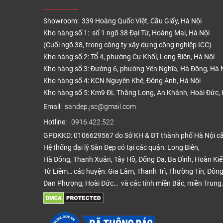
Showroom: 339 Hoàng Quốc Việt, Cầu Giấy, Hà Nội
Kho hàng số 1: số 1 ngõ 38 Đại Từ, Hoàng Mai, Hà Nội
(Cuối ngõ 38, trong công ty xây dựng công nghiệp ICC)
Kho hàng số 2: Tổ 4, phường Cự Khối, Long Biên, Hà Nội
Kho hàng số 3: Đường 6, phường Yên Nghĩa, Hà Đông, Hà 
Kho hàng số 4: KCN Nguyên Khê, Đông Anh, Hà Nội
Kho hàng số 5: Km9 ĐL Thăng Long, An Khánh, Hoài Đức, 
Email:
sandep.jsc@gmail.com
Hotline:
0916.422.522
GPĐKKD: 0106629567 do Sở KH & ĐT thành phố Hà Nội c
Hệ thống đại lý Sàn Đẹp có tại các quận: Long Biên,
Hà Đông, Thanh Xuân, Tây Hồ, Đống Đa, Ba Đình, Hoàn Ki
Từ Liêm… các huyện: Gia Lâm, Thanh Trì, Thường Tín, Đông
Đan Phượng, Hoài Đức… và các tỉnh miền Bắc, miền Trung