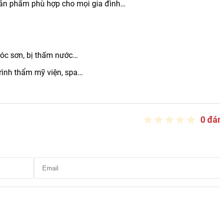
n phẩm phù hợp cho mọi gia đình…
tróc sơn, bị thấm nước…
rình thẩm mỹ viện, spa…
0 đá