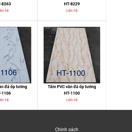
-8263
HT-8229
iên hệ
Liên hệ
n đá ốp tường
Tấm PVC vân đá ốp tường
-1106
HT-1100
iên hệ
Liên hệ
Chính sách