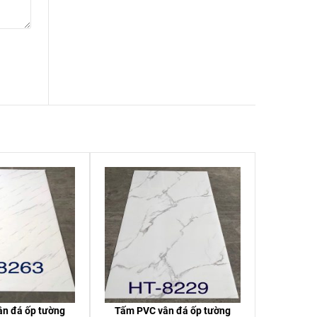
n đá ốp tường
Tấm PVC vân đá ốp tường