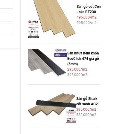
Sàn gỗ cốt đen
Joka BT230
495,000/m2
595,000/m2
Sàn nhựa hèm khóa
EcoClick 474 giả gỗ
(5mm)
295,000/m2
395,000/m2
Sàn gỗ Shark
cốt xanh AC21
395,000/m2
580,000/m2