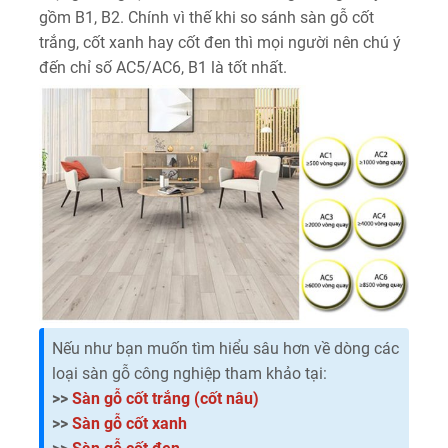
gồm B1, B2. Chính vì thế khi so sánh sàn gỗ cốt
trắng, cốt xanh hay cốt đen thì mọi người nên chú ý
đến chỉ số AC5/AC6, B1 là tốt nhất.
Nếu như bạn muốn tìm hiểu sâu hơn về dòng các
loại sàn gỗ công nghiệp tham khảo tại:
>>
Sàn gỗ cốt trắng (cốt nâu)
>>
Sàn gỗ cốt xanh