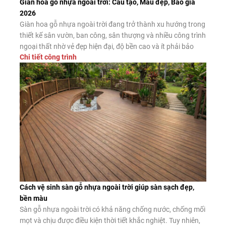
Giàn hoa gỗ nhựa ngoài trời: Cấu tạo, Mẫu đẹp, Báo giá
2026
Giàn hoa gỗ nhựa ngoài trời đang trở thành xu hướng trong
thiết kế sân vườn, ban công, sân thượng và nhiều công trình
ngoại thất nhờ vẻ đẹp hiện đại, độ bền cao và ít phải bảo
Chi tiết công trình
dưỡng. Đây là giải pháp thay thế hiệu quả cho giàn hoa gỗ
tự nhiên và giàn […]
Cách vệ sinh sàn gỗ nhựa ngoài trời giúp sàn sạch đẹp,
bền màu
Sàn gỗ nhựa ngoài trời có khả năng chống nước, chống mối
mọt và chịu được điều kiện thời tiết khắc nghiệt. Tuy nhiên,