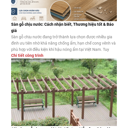
Sàn gỗ chịu nước: Cách nhận biết, Thương hiệu tốt & Báo
giá
Sàn gỗ chịu nước đang trở thành lựa chọn được nhiều gia
đình ưu tiên nhờ khả năng chống ẩm, hạn chế cong vênh và
phù hợp với điều kiện khí hậu nóng ẩm tại Việt Nam. Tuy
Chi tiết công trình
nhiên, không phải sản phẩm nào được quảng cáo là “chịu
nước” cũng có chất lượng như […]