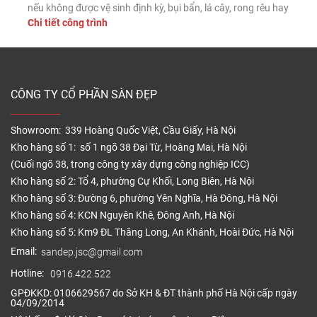
nếu không được vệ sinh định kỳ, bụi bẩn, lá cây, rong rêu hay
Chi tiết công trình
dầu mỡ vẫn có thể tích tụ trên bề mặt, làm giảm tính thẩm
mỹ và tăng […]
CÔNG TY CỔ PHẦN SÀN ĐẸP
Showroom: 339 Hoàng Quốc Việt, Cầu Giấy, Hà Nội
Kho hàng số 1: số 1 ngõ 38 Đại Từ, Hoàng Mai, Hà Nội
(Cuối ngõ 38, trong công ty xây dựng công nghiệp ICC)
Kho hàng số 2: Tổ 4, phường Cự Khối, Long Biên, Hà Nội
Kho hàng số 3: Đường 6, phường Yên Nghĩa, Hà Đông, Hà Nội
Kho hàng số 4: KCN Nguyên Khê, Đông Anh, Hà Nội
Kho hàng số 5: Km9 ĐL Thăng Long, An Khánh, Hoài Đức, Hà Nội
Email:
sandep.jsc@gmail.com
Hotline:
0916.422.522
GPĐKKD: 0106629567 do Sở KH & ĐT thành phố Hà Nội cấp ngày
04/09/2014