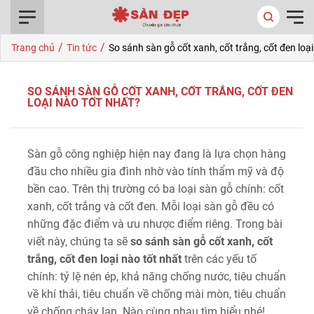
0916.422.522
/
/
Trang chủ
Tin tức
So sánh sàn gỗ cốt xanh, cốt trắng, cốt đen loạ
SO SÁNH SÀN GỖ CỐT XANH, CỐT TRẮNG, CỐT ĐEN
LOẠI NÀO TỐT NHẤT?
Sàn gỗ công nghiệp hiện nay đang là lựa chọn hàng
đầu cho nhiều gia đình nhờ vào tính thẩm mỹ và độ
bền cao. Trên thị trường có ba loại sàn gỗ chính: cốt
xanh, cốt trắng và cốt đen. Mỗi loại sàn gỗ đều có
những đặc điểm và ưu nhược điểm riêng. Trong bài
viết này, chúng ta sẽ
so sánh sàn gỗ cốt xanh, cốt
trắng, cốt đen loại nào tốt nhất
trên các yếu tố
chính: tỷ lệ nén ép, khả năng chống nước, tiêu chuẩn
về khí thải, tiêu chuẩn về chống mài mòn, tiêu chuẩn
về chống cháy lan. Nào cùng nhau tìm hiểu nhé!