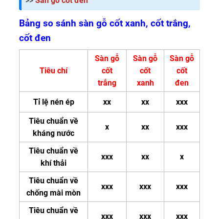
>>
Sàn gỗ cốt đen
Bảng so sánh sàn gỗ cốt xanh, cốt trắng,
cốt đen
Sàn gỗ
Sàn gỗ
Sàn gỗ
Tiêu chí
cốt
cốt
cốt
trắng
xanh
đen
Tỉ lệ nén ép
xx
xx
xxx
Tiêu chuẩn về
x
xx
xxx
kháng nước
Tiêu chuẩn về
xxx
xx
x
khí thải
Tiêu chuẩn về
xxx
xxx
xxx
chống mài mòn
Tiêu chuẩn về
xxx
xxx
xxx