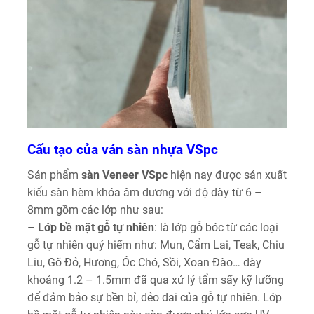
Cấu tạo của ván sàn nhựa VSpc
Sản phẩm
sàn Veneer VSpc
hiện nay được sản xuất
kiểu sàn hèm khóa âm dương với độ dày từ 6 –
8mm gồm các lớp như sau:
–
Lớp bề mặt gỗ tự nhiên
: là lớp gỗ bóc từ các loại
gỗ tự nhiên quý hiếm như: Mun, Cẩm Lai, Teak, Chiu
Liu, Gõ Đỏ, Hương, Óc Chó, Sồi, Xoan Đào… dày
khoảng 1.2 – 1.5mm đã qua xử lý tẩm sấy kỹ lưỡng
để đảm bảo sự bền bỉ, dẻo dai của gỗ tự nhiên. Lớp