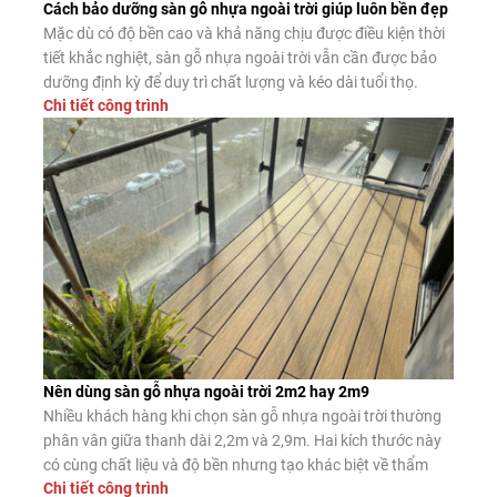
Cách bảo dưỡng sàn gỗ nhựa ngoài trời giúp luôn bền đẹp
Mặc dù có độ bền cao và khả năng chịu được điều kiện thời
tiết khắc nghiệt, sàn gỗ nhựa ngoài trời vẫn cần được bảo
dưỡng định kỳ để duy trì chất lượng và kéo dài tuổi thọ.
Chi tiết công trình
Trong bài viết này, hãy cùng tìm hiểu cách bảo dưỡng sàn
gỗ nhựa ngoài trời […]
Nên dùng sàn gỗ nhựa ngoài trời 2m2 hay 2m9
Nhiều khách hàng khi chọn sàn gỗ nhựa ngoài trời thường
phân vân giữa thanh dài 2,2m và 2,9m. Hai kích thước này
có cùng chất liệu và độ bền nhưng tạo khác biệt về thẩm
Chi tiết công trình
mỹ, thi công và mức hao hụt vật tư. Nếu lựa chọn không