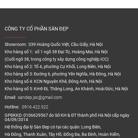
phù hợp với diện tích bạn […]
CÔNG TY CỔ PHẦN SÀN ĐẸP
Showroom: 339 Hoàng Quốc Việt, Cầu Giấy, Hà Nội
Kho hàng số 1: số 1 ngõ 38 Đại Từ, Hoàng Mai, Hà Nội
(Cuối ngõ 38, trong công ty xây dựng công nghiệp ICC)
Kho hàng số 2: Tổ 4, phường Cự Khối, Long Biên, Hà Nội
Kho hàng số 3: Đường 6, phường Yên Nghĩa, Hà Đông, Hà Nội
Kho hàng số 4: KCN Nguyên Khê, Đông Anh, Hà Nội
Kho hàng số 5: Km9 ĐL Thăng Long, An Khánh, Hoài Đức, Hà Nội
Email:
sandep.jsc@gmail.com
Hotline:
0916.422.522
GPĐKKD: 0106629567 do Sở KH & ĐT thành phố Hà Nội cấp ngày
04/09/2014
Hệ thống đại lý Sàn Đẹp có tại các quận: Long Biên,
Hà Đông, Thanh Xuân, Tây Hồ, Đống Đa, Ba Đình, Hoàn Kiếm,