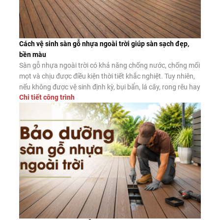
Cách vệ sinh sàn gỗ nhựa ngoài trời giúp sàn sạch đẹp,
bền màu
Sàn gỗ nhựa ngoài trời có khả năng chống nước, chống mối
mọt và chịu được điều kiện thời tiết khắc nghiệt. Tuy nhiên,
nếu không được vệ sinh định kỳ, bụi bẩn, lá cây, rong rêu hay
Chi tiết công trình
dầu mỡ vẫn có thể tích tụ trên bề mặt, làm giảm tính thẩm
mỹ và tăng […]