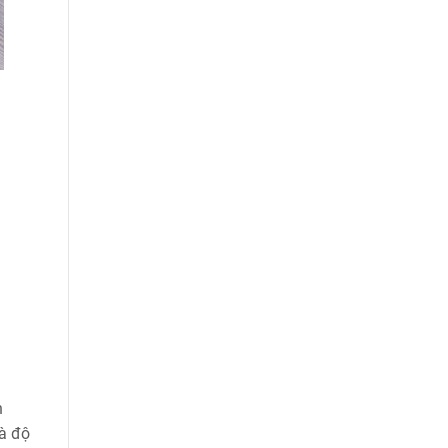
n
và độ