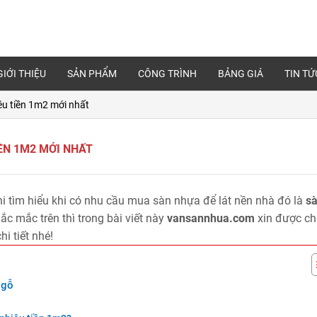
GIỚI THIỆU
SẢN PHẨM
CÔNG TRÌNH
BẢNG GIÁ
TIN TỨ
êu tiền 1m2 mới nhất
IỀN 1M2 MỚI NHẤT
 tìm hiểu khi có nhu cầu mua sàn nhựa để lát nền nhà đó là
s
hắc mắc trên thì trong bài viết này
vansannhua.com
xin được ch
hi tiết nhé!
 gỗ