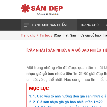
TRANG CHỦ
DANH MỤC SẢN PHẨM
/
/
Trang chủ
Tin tức
[Cập nhật] Sàn nhựa giả gỗ bao nhi
[CẬP NHẬT] SÀN NHỰA GIẢ GỖ BAO NHIÊU T
Một trong những vấn đề được quan tâm nhất khi
nhựa giả gỗ bao nhiêu tiền 1m2
? Để giải đáp t
chi tiết về cụ thể nhất. Nào cùng nhau tìm hiểu c
MỤC LỤC
1. Các yếu tố ảnh hưởng đến giá sàn nhựa giả
2. Giá sàn nhựa giả gỗ bao nhiêu tiền 1m2?