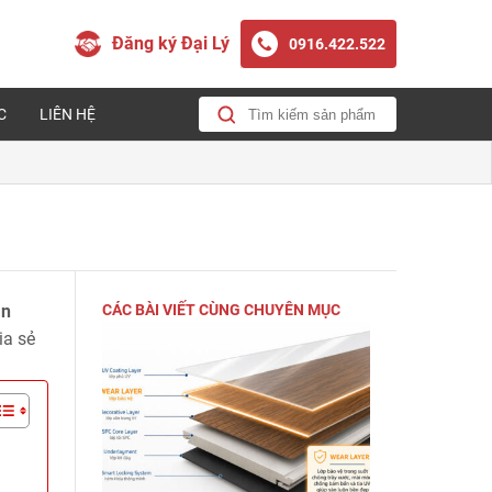
Đăng ký Đại Lý
0916.422.522
C
LIÊN HỆ
àn
CÁC BÀI VIẾT CÙNG CHUYÊN MỤC
ia sẻ