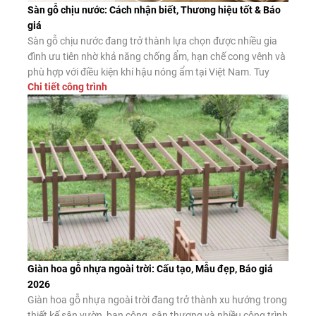
Sàn gỗ chịu nước: Cách nhận biết, Thương hiệu tốt & Báo
giá
Sàn gỗ chịu nước đang trở thành lựa chọn được nhiều gia
đình ưu tiên nhờ khả năng chống ẩm, hạn chế cong vênh và
phù hợp với điều kiện khí hậu nóng ẩm tại Việt Nam. Tuy
Chi tiết công trình
nhiên, không phải sản phẩm nào được quảng cáo là “chịu
nước” cũng có chất lượng như […]
Giàn hoa gỗ nhựa ngoài trời: Cấu tạo, Mẫu đẹp, Báo giá
2026
Giàn hoa gỗ nhựa ngoài trời đang trở thành xu hướng trong
thiết kế sân vườn, ban công, sân thượng và nhiều công trình