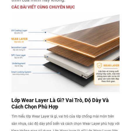
CÁC BÀI VIẾT CÙNG CHUYÊN MỤC
Lớp Wear Layer Là Gì? Vai Trò, Độ Dày Và
Cách Chọn Phù Hợp
Tìm hiểu lớp Wear Layer là gì, vai trò của lớp chống mài mòn trên
sàn nhựa, các độ dày phổ biến và cách chọn Wear Layer phù hợp với
từng không gian sử dụng. Lớp Wear layer là gì? Lớp Wear Layer (lớp