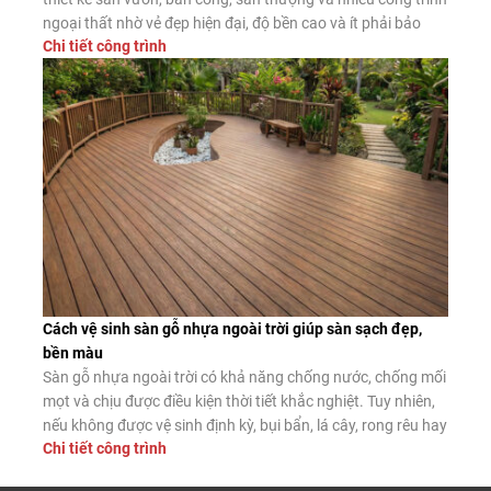
ngoại thất nhờ vẻ đẹp hiện đại, độ bền cao và ít phải bảo
Chi tiết công trình
dưỡng. Đây là giải pháp thay thế hiệu quả cho giàn hoa gỗ
tự nhiên và giàn […]
Cách vệ sinh sàn gỗ nhựa ngoài trời giúp sàn sạch đẹp,
bền màu
Sàn gỗ nhựa ngoài trời có khả năng chống nước, chống mối
mọt và chịu được điều kiện thời tiết khắc nghiệt. Tuy nhiên,
nếu không được vệ sinh định kỳ, bụi bẩn, lá cây, rong rêu hay
Chi tiết công trình
dầu mỡ vẫn có thể tích tụ trên bề mặt, làm giảm tính thẩm
mỹ và tăng […]