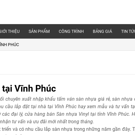
GIỚI THIỆU
SẢN PHẨM
CÔNG TRÌNH
BẢNG GIÁ
TIN TỨ
VĨNH PHÚC
 tại Vĩnh Phúc
hối chuyên xuất nhập khẩu tấm ván sàn nhựa giá rẻ, sàn nhựa 
u cầu lắp đặt tại nhà tại Vĩnh Phúc hay xem mẫu và tư vấn tạ
 các đại lý, cửa hàng bán Sàn nhựa Vinyl tại tỉnh Vĩnh Phúc. H
nhận tư vấn và ưu đãi mới nhất trong tháng.
t triển và có nhu cầu lắp sàn nhựa trong những năm gần đây. T