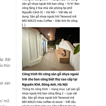
sàn gỗ nhựa ngoài trời ban công – Vị trí: Ban
công tầng 2 tòa nhà văn phòng tại phố
Nguyễn Cảnh Dị – Hà Nội – Vật liệu sử
dụng: Sàn gỗ nhựa ngoài trời Tecwood mã
MS140K25 màu Coffee – Diện tích thi công:
[…]
ắp đặt
u trúc
Công trình thi công sàn gỗ nhựa ngoài
trời cho ban công biệt thự cao cấp tại
ợi sàn
Nguyên Khê, Đông Anh, Hà Nội
Thông tin công trình – Hạng mục: Lát sàn gỗ
nhựa ngoài trời ban công tầng 2 – Loại vật
liệu: Sàn gỗ nhựa ngoài trời Tecwood mã
ìn/ m2.
MS140k25 màu coffee và wood – Kết cấu: