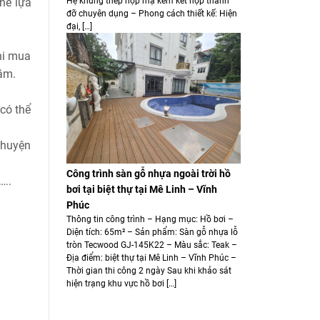
Hệ khung thép hộp mạ kẽm kết hợp thanh
hể lựa
đỡ chuyên dụng – Phong cách thiết kế: Hiện
đại, […]
hi mua
ầm.
 có thể
 huyện
Công trình sàn gỗ nhựa ngoài trời hồ
,….
bơi tại biệt thự tại Mê Linh – Vĩnh
Phúc
Thông tin công trình – Hạng mục: Hồ bơi –
Diện tích: 65m² – Sản phẩm: Sàn gỗ nhựa lỗ
tròn Tecwood GJ-145K22 – Màu sắc: Teak –
Địa điểm: biệt thự tại Mê Linh – Vĩnh Phúc –
Thời gian thi công 2 ngày Sau khi khảo sát
hiện trạng khu vực hồ bơi […]