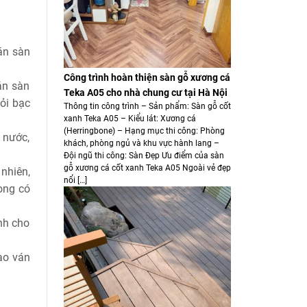
án sàn
Công trình hoàn thiện sàn gỗ xương cá
án sàn
Teka A05 cho nhà chung cư tại Hà Nội
hỏi bạc
Thông tin công trình – Sản phẩm: Sàn gỗ cốt
xanh Teka A05 – Kiểu lát: Xương cá
(Herringbone) – Hạng mục thi công: Phòng
 nước,
khách, phòng ngủ và khu vực hành lang –
Đội ngũ thi công: Sàn Đẹp Ưu điểm của sàn
gỗ xương cá cốt xanh Teka A05 Ngoài vẻ đẹp
 nhiên,
nổi […]
òng có
ịnh cho
ào ván