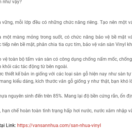
ọn như vậy?
n vững, mỗi lớp đều có những chức năng riêng. Tạo nên một v
y là một màng mỏng trong suốt, có chức năng bảo vệ bề mặt v
tiếp nên bề mặt, phân chia tia cực tím, bảo vệ ván sàn Vinyl k
bảo vệ toàn bộ tấm ván sàn có công dụng chống nấm mốc, chống
 khỏi các tác động từ bên ngoài.
ợc thiết kế bản in giống với các loại sàn gỗ hiện nay như sàn tự
mang kiểu dáng, kích thước vân gỗ giống y như thật, bạn khó l
 nhựa nguyên sinh đến trên 85%. Mang lại độ bền cứng rắn, ổn đ
 hạn chế hoàn toàn tình trạng hấp hơi nước, nước xâm nhập v
tại Link:
https://vansannhua.com/san-nhua-vinyl