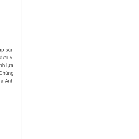
ắp sàn
đơn vị
anh lựa
 Chúng
hà Anh