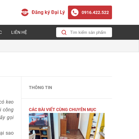
Đăng ký Đại Lý
0916.422.522
C
LIÊN HỆ
THÔNG TIN
có keo
i công
CÁC BÀI VIẾT CÙNG CHUYÊN MỤC
ãy gọi
ại sao