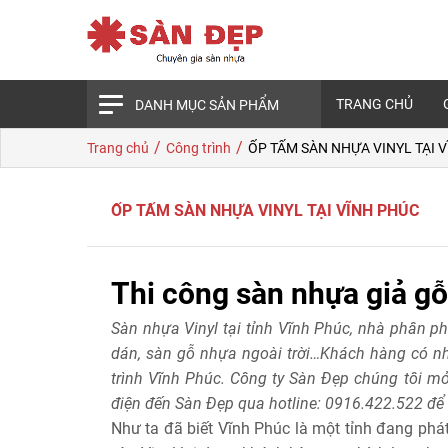
TRANG CHỦ
DANH MỤC SẢN PHẨM
/
/
Trang chủ
Công trình
ỐP TẤM SÀN NHỰA VINYL TẠI 
ỐP TẤM SÀN NHỰA VINYL TẠI VĨNH PHÚC
Thi công sàn nhựa giả gỗ
Sàn nhựa Vinyl tại tỉnh Vĩnh Phúc, nhà phân p
dán, sàn gỗ nhựa ngoài trời…Khách hàng có nh
trình Vĩnh Phúc. Công ty Sàn Đẹp chúng tôi mở
điện đến Sàn Đẹp qua hotline: 0916.422.522 để 
Như ta đã biết Vĩnh Phúc là một tỉnh đang phá