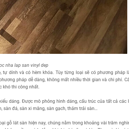
oc nha lap san vinyl dep
, tự dính và có hèm khóa. Tùy từng loại sẽ có phương pháp l
phương pháp dễ dàng, không mất nhiều thời gian và chi phí. Cấ
c khó thi công nhất.
 kiểu dáng. Được mô phỏng hình dáng, cấu trúc của tất cả các l
, sàn đá, sàn xi măng, sàn gạch, thảm trải sàn…
 loại gỗ lát sàn hiện nay, chúng nằm trong khoảng vài trăm ngh