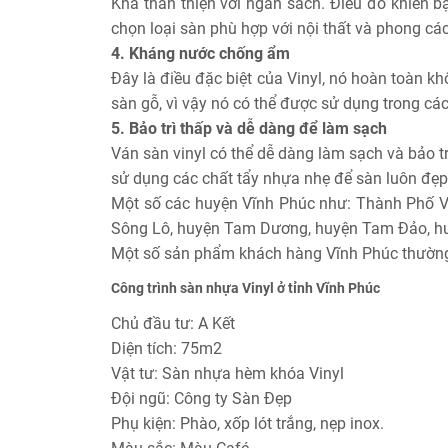
Khá thân thiện với ngân sách. Điều đó khiến bạ
chọn loại sàn phù hợp với nội thất và phong cá
4. Kháng nước chống ẩm
Đây là điều đặc biệt của Vinyl, nó hoàn toàn 
sàn gỗ, vì vậy nó có thể được sử dụng trong c
5. Bảo trì thấp và dễ dàng để làm sạch
Ván sàn vinyl có thể dễ dàng làm sạch và bảo tr
sử dụng các chất tẩy nhựa nhẹ để sàn luôn đẹp 
Một số các huyện Vĩnh Phúc như: Thành Phố Vĩ
Sông Lô, huyện Tam Dương, huyện Tam Đảo, hu
Một số sản phẩm khách hàng Vĩnh Phúc thường h
Công trình sàn nhựa Vinyl ở tỉnh Vĩnh Phúc
Chủ đầu tư: A Kết
Diện tích: 75m2
Vật tư: Sàn nhựa hèm khóa Vinyl
Đội ngũ: Công ty Sàn Đẹp
Phụ kiện: Phào, xốp lót trắng, nẹp inox.