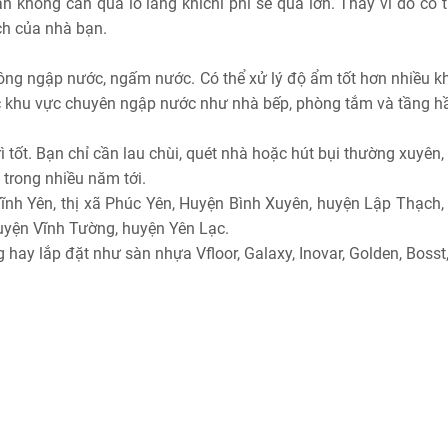
n không cần quá lo lắng khichi phí sẽ quá lớn. Thay vì dó có t
ch của nhà bạn.
không ngập nước, ngấm nước. Có thể xử lý độ ẩm tốt hơn nhiều k
ác khu vực chuyên ngập nước như nhà bếp, phòng tắm và tầng h
ì tốt. Bạn chỉ cần lau chùi, quét nhà hoặc hút bụi thường xuyên,
trong nhiều năm tới.
nh Yên, thị xã Phúc Yên, Huyện Bình Xuyên, huyện Lập Thạch,
yện Vĩnh Tường, huyện Yên Lạc.
ay lắp đặt như sàn nhựa Vfloor, Galaxy, Inovar, Golden, Bosst