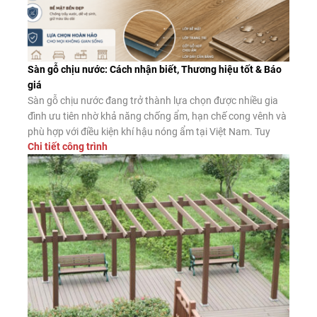
Sàn gỗ chịu nước: Cách nhận biết, Thương hiệu tốt & Báo
giá
Sàn gỗ chịu nước đang trở thành lựa chọn được nhiều gia
đình ưu tiên nhờ khả năng chống ẩm, hạn chế cong vênh và
phù hợp với điều kiện khí hậu nóng ẩm tại Việt Nam. Tuy
Chi tiết công trình
nhiên, không phải sản phẩm nào được quảng cáo là “chịu
nước” cũng có chất lượng như […]