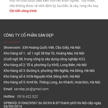
mọt và chịu được điều kiện thời tiết khắc nghiệt. Tuy nhiên,
nếu không được vệ sinh định kỳ, bụi bẩn, lá cây, rong rêu hay
Chi tiết công trình
dầu mỡ vẫn có thể tích tụ trên bề mặt, làm giảm tính thẩm
mỹ và tăng […]
CÔNG TY CỔ PHẦN SÀN ĐẸP
Showroom: 339 Hoàng Quốc Việt, Cầu Giấy, Hà Nội
Kho hàng số 1: số 1 ngõ 38 Đại Từ, Hoàng Mai, Hà Nội
(Cuối ngõ 38, trong công ty xây dựng công nghiệp ICC)
Kho hàng số 2: Tổ 4, phường Cự Khối, Long Biên, Hà Nội
Kho hàng số 3: Đường 6, phường Yên Nghĩa, Hà Đông, Hà Nội
Kho hàng số 4: KCN Nguyên Khê, Đông Anh, Hà Nội
Kho hàng số 5: Km9 ĐL Thăng Long, An Khánh, Hoài Đức, Hà Nội
Email:
sandep.jsc@gmail.com
Hotline:
0916.422.522
GPĐKKD: 0106629567 do Sở KH & ĐT thành phố Hà Nội cấp ngày
04/09/2014