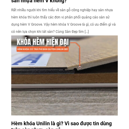
sàn nhựa hèm V không?
Rất nhiều người khi tìm hiểu về sàn gỗ công nghiệp hay sàn nhựa
hèm khóa thì luôn thấy các đơn vị phân phối quảng cáo sàn sử
dụng hèm V Groove. Vậy hèm khóa V Groove là gì, có ưu điểm gì và
có nên lựa chọn khi lát sàn? Cùng Sàn Đẹp tìm […]
Hèm khóa Unilin là gì? Vì sao được tin dùng