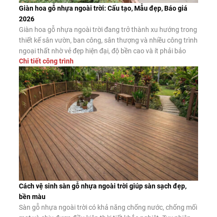
Giàn hoa gỗ nhựa ngoài trời: Cấu tạo, Mẫu đẹp, Báo giá
2026
Giàn hoa gỗ nhựa ngoài trời đang trở thành xu hướng trong
thiết kế sân vườn, ban công, sân thượng và nhiều công trình
ngoại thất nhờ vẻ đẹp hiện đại, độ bền cao và ít phải bảo
Chi tiết công trình
dưỡng. Đây là giải pháp thay thế hiệu quả cho giàn hoa gỗ
tự nhiên và giàn […]
Cách vệ sinh sàn gỗ nhựa ngoài trời giúp sàn sạch đẹp,
bền màu
Sàn gỗ nhựa ngoài trời có khả năng chống nước, chống mối