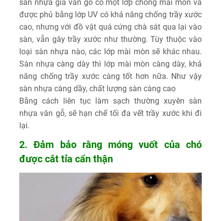
sàn nhựa giả vân gỗ có một lớp chống mài mòn và
được phủ bằng lớp UV có khả năng chống trầy xước
cao, nhưng với đồ vật quá cứng chà sát qua lại vào
sàn, vẫn gây trầy xước như thường. Tùy thuộc vào
loại sàn nhựa nào, các lớp mài mòn sẽ khác nhau.
Sàn nhựa càng dày thì lớp mài mòn càng dày, khả
năng chống trầy xước càng tốt hơn nữa. Như vậy
sàn nhựa càng dầy, chất lượng sàn càng cao
Bằng cách liên tục làm sạch thường xuyên sàn
nhựa vân gỗ, sẽ hạn chế tối đa vết trầy xước khi đi
lại.
2. Đảm bảo rằng móng vuốt của chó
được cắt tỉa cẩn thận