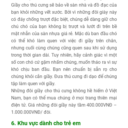
Giầy cho thú cưng sẽ bảo về sàn nhà và đồ đạc của
bạn khỏi những vết xước. Bởi vì những đôi giày này
có đáy chống trượt đặc biệt, chúng dễ dàng giữ cho
chú chó của bạn không bị trượt và lướt đi trên bề
mặt nhẵn của sàn nhựa giá rẻ. Mặc dù ban đầu chó
có thể khó làm quen với việc đi giầy trên chân,
nhưng cuối cùng chúng cũng quen sau khi sử dụng
trong thời gian dài. Tuy nhiên, hãy cảnh giác vì một
số con chó cứ gặm nhấm chúng, muốn tháo ra vì sự
khó chịu ban đầu. Bạn nên chuẩn bị sẵn rọ cho
chúng khỏi cắn giầy. Đưa thú cưng đi dạo để chúng
tập làm quen với giầy.
Những đôi giầy cho thú cưng không hề hiếm ở Việt
Nam, bạn có thể mua chúng ở mọi trang thiên mại
điện tử. Giá những đôi giầy này tầm 400.000VNĐ –
1.000.000VNĐ/ đôi.
6. Khu vực dành cho trẻ em