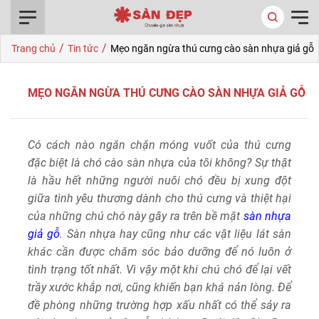
0916.422.522
/
/
Trang chủ
Tin tức
Mẹo ngăn ngừa thú cưng cào sàn nhựa giả gỗ
MẸO NGĂN NGỪA THÚ CƯNG CÀO SÀN NHỰA GIẢ GỖ
Có cách nào ngăn chặn móng vuốt của thú cưng
đặc biệt là chó cào sàn nhựa của tôi không? Sự thật
là hầu hết những người nuôi chó đều bị xung đột
giữa tình yêu thương dành cho thú cưng và thiệt hại
của những chú chó này gây ra trên bề mặt
sàn nhựa
giả gỗ
. Sàn nhựa hay cũng như các vật liệu lát sàn
khác cần được chăm sóc bảo dưỡng để nó luôn ở
tình trạng tốt nhất. Vì vậy một khi chú chó để lại vết
trầy xước khắp nơi, cũng khiến bạn khá nản lòng. Để
đề phòng những trường hợp xấu nhất có thể sảy ra