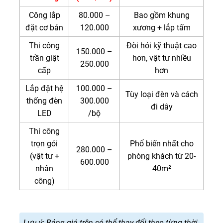
Công lắp
80.000 –
Bao gồm khung
đặt cơ bản
120.000
xương + lắp tấm
Thi công
Đòi hỏi kỹ thuật cao
150.000 –
trần giật
hơn, vật tư nhiều
250.000
cấp
hơn
Lắp đặt hệ
100.000 –
Tùy loại đèn và cách
thống đèn
300.000
đi dây
LED
/bộ
Thi công
trọn gói
Phổ biến nhất cho
280.000 –
(vật tư +
phòng khách từ 20-
600.000
nhân
40m²
công)
Lưu ý: Bảng giá trên có thể thay đổi theo từng thời