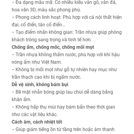
− Đa dạng mẫu mã: Có nhiều kiểu vân gỗ, vân đá,
hoa văn 3D, màu sắc phong phú.
− Phong cách linh hoạt: Phù hợp với cả nội thất hiện
đại, cổ điển, tân cổ điển…
− Tạo điểm nhấn không gian: Trần nhựa giúp phòng
khách trông sang trọng và tinh tế hơn.
Chống ẩm, chống mốc, chống mối mọt
− Trần nhựa không thấm nước, phù hợp với khí hậu
nóng ẩm như Việt Nam.
− Không bị mối mọt như gỗ tự nhiên hay mục như
trần thạch cao khi bị ngấm nước.
Dễ vệ sinh, không bám bụi
− Bề mặt nhẵn bóng giúp lau chùi dễ dàng bằng
khăn ẩm.
− Không hấp thụ mùi hay bám bẩn theo thời gian
như các vật liệu khác.
Cách âm, cách nhiệt tốt
− Giúp giảm tiếng ồn từ tầng trên hoặc âm thanh