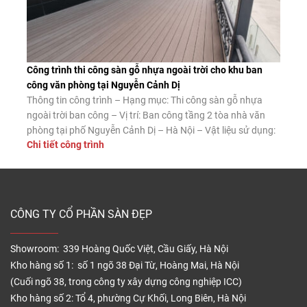
Công trình thi công sàn gỗ nhựa ngoài trời cho khu ban
công văn phòng tại Nguyễn Cảnh Dị
Thông tin công trình – Hạng mục: Thi công sàn gỗ nhựa
ngoài trời ban công – Vị trí: Ban công tầng 2 tòa nhà văn
phòng tại phố Nguyễn Cảnh Dị – Hà Nội – Vật liệu sử dụng:
Chi tiết công trình
Sàn gỗ nhựa ngoài trời Tecwood mã MS140K25 màu Coffee
– Diện tích thi công: […]
CÔNG TY CỔ PHẦN SÀN ĐẸP
Showroom: 339 Hoàng Quốc Việt, Cầu Giấy, Hà Nội
Kho hàng số 1: số 1 ngõ 38 Đại Từ, Hoàng Mai, Hà Nội
(Cuối ngõ 38, trong công ty xây dựng công nghiệp ICC)
Kho hàng số 2: Tổ 4, phường Cự Khối, Long Biên, Hà Nội