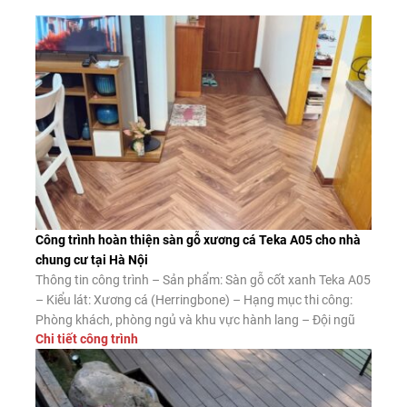
Công trình hoàn thiện sàn gỗ xương cá Teka A05 cho nhà
chung cư tại Hà Nội
Thông tin công trình – Sản phẩm: Sàn gỗ cốt xanh Teka A05
– Kiểu lát: Xương cá (Herringbone) – Hạng mục thi công:
Phòng khách, phòng ngủ và khu vực hành lang – Đội ngũ
Chi tiết công trình
thi công: Sàn Đẹp Ưu điểm của sàn gỗ xương cá cốt xanh
Teka A05 Ngoài vẻ đẹp nổi […]