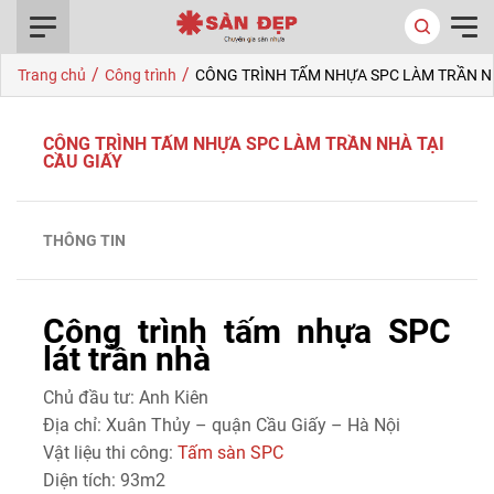
0916.422.522
/
/
Trang chủ
Công trình
CÔNG TRÌNH TẤM NHỰA SPC LÀM TRẦN NH
CÔNG TRÌNH TẤM NHỰA SPC LÀM TRẦN NHÀ TẠI
CẦU GIẤY
THÔNG TIN
Công trình tấm nhựa SPC
lát trần nhà
Chủ đầu tư: Anh Kiên
Địa chỉ: Xuân Thủy – quận Cầu Giấy – Hà Nội
Vật liệu thi công:
Tấm sàn SPC
Diện tích: 93m2