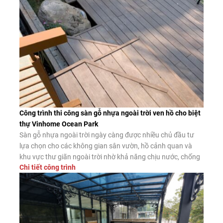
Công trình thi công sàn gỗ nhựa ngoài trời ven hồ cho biệt
thự Vinhome Ocean Park
Sàn gỗ nhựa ngoài trời ngày càng được nhiều chủ đầu tư
lựa chọn cho các không gian sân vườn, hồ cảnh quan và
khu vực thư giãn ngoài trời nhờ khả năng chịu nước, chống
Chi tiết công trình
mối mọt và độ bền vượt trội. Dưới đây là công trình thực tế
thi công sàn gỗ nhựa […]