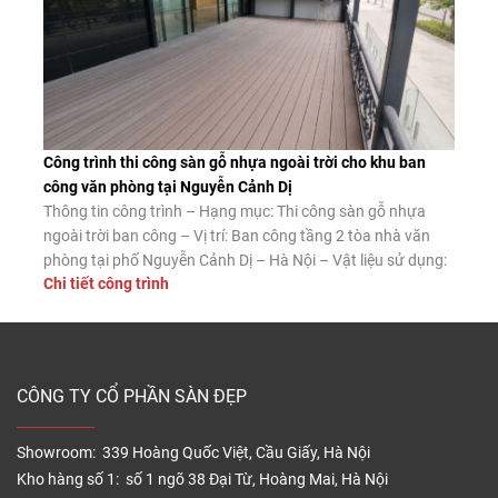
Công trình thi công sàn gỗ nhựa ngoài trời cho khu ban
công văn phòng tại Nguyễn Cảnh Dị
Thông tin công trình – Hạng mục: Thi công sàn gỗ nhựa
ngoài trời ban công – Vị trí: Ban công tầng 2 tòa nhà văn
phòng tại phố Nguyễn Cảnh Dị – Hà Nội – Vật liệu sử dụng:
Chi tiết công trình
Sàn gỗ nhựa ngoài trời Tecwood mã MS140K25 màu Coffee
– Diện tích thi công: […]
CÔNG TY CỔ PHẦN SÀN ĐẸP
Showroom: 339 Hoàng Quốc Việt, Cầu Giấy, Hà Nội
Kho hàng số 1: số 1 ngõ 38 Đại Từ, Hoàng Mai, Hà Nội