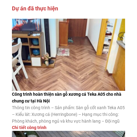
Dự án đã thực hiện
Công trình hoàn thiện sàn gỗ xương cá Teka A05 cho nhà
chung cư tại Hà Nội
Thông tin công trình – Sản phẩm: Sàn gỗ cốt xanh Teka A05
– Kiểu lát: Xương cá (Herringbone) – Hạng mục thi công:
Phòng khách, phòng ngủ và khu vực hành lang – Đội ngũ
Chi tiết công trình
thi công: Sàn Đẹp Ưu điểm của sàn gỗ xương cá cốt xanh
Teka A05 Ngoài vẻ đẹp nổi […]