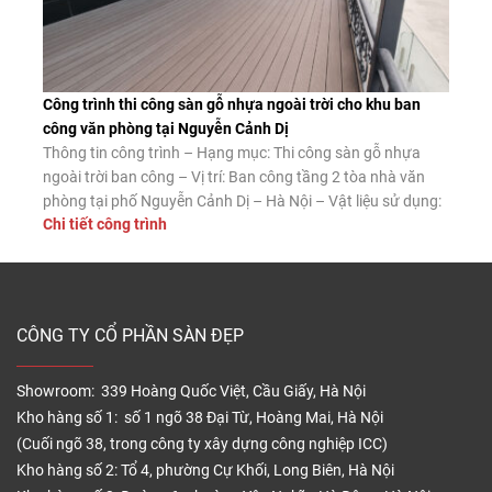
Công trình thi công sàn gỗ nhựa ngoài trời cho khu ban
công văn phòng tại Nguyễn Cảnh Dị
Thông tin công trình – Hạng mục: Thi công sàn gỗ nhựa
ngoài trời ban công – Vị trí: Ban công tầng 2 tòa nhà văn
phòng tại phố Nguyễn Cảnh Dị – Hà Nội – Vật liệu sử dụng:
Chi tiết công trình
Sàn gỗ nhựa ngoài trời Tecwood mã MS140K25 màu Coffee
– Diện tích thi công: […]
CÔNG TY CỔ PHẦN SÀN ĐẸP
Showroom: 339 Hoàng Quốc Việt, Cầu Giấy, Hà Nội
Kho hàng số 1: số 1 ngõ 38 Đại Từ, Hoàng Mai, Hà Nội
(Cuối ngõ 38, trong công ty xây dựng công nghiệp ICC)
Kho hàng số 2: Tổ 4, phường Cự Khối, Long Biên, Hà Nội