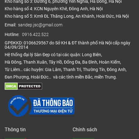
Kho hàng số 3: Đường 6, phường Yên Nghĩa, Hà Đông, Hà Nội
Kho hàng số 4: KCN Nguyên Khê, Đông Anh, Hà Nội
Kho hàng số 5: Km9 ĐL Thăng Long, An Khánh, Hoài Đức, Hà Nội
Email:
sandep.jsc@gmail.com
Hotline:
0916.422.522
GPĐKKD: 0106629567 do Sở KH & ĐT thành phố Hà Nội cấp ngày
04/09/2014
Hệ thống đại lý Sàn Đẹp có tại các quận: Long Biên,
Hà Đông, Thanh Xuân, Tây Hồ, Đống Đa, Ba Đình, Hoàn Kiếm,
Từ Liêm… các huyện: Gia Lâm, Thanh Trì, Thường Tín, Đông Anh,
Đan Phượng, Hoài Đức… và các tỉnh miền Bắc, miền Trung.
Thông tin
Chính sách