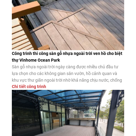
Công trình thi công sàn gỗ nhựa ngoài trời ven hồ cho biệt
thự Vinhome Ocean Park
Sàn gỗ nhựa ngoài trời ngày càng được nhiều chủ đầu tư
lựa chọn cho các không gian sân vườn, hồ cảnh quan và
khu vực thư giãn ngoài trời nhờ khả năng chịu nước, chống
Chi tiết công trình
mối mọt và độ bền vượt trội. Dưới đây là công trình thực tế
thi công sàn gỗ nhựa […]