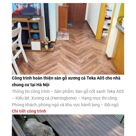
Công trình hoàn thiện sàn gỗ xương cá Teka A05 cho nhà
chung cư tại Hà Nội
Thông tin công trình – Sản phẩm: Sàn gỗ cốt xanh Teka A05
– Kiểu lát: Xương cá (Herringbone) – Hạng mục thi công:
Phòng khách, phòng ngủ và khu vực hành lang – Đội ngũ
Chi tiết công trình
thi công: Sàn Đẹp Ưu điểm của sàn gỗ xương cá cốt xanh
Teka A05 Ngoài vẻ đẹp nổi […]