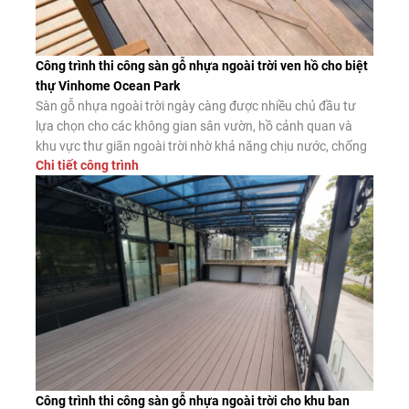
Công trình thi công sàn gỗ nhựa ngoài trời ven hồ cho biệt
thự Vinhome Ocean Park
Sàn gỗ nhựa ngoài trời ngày càng được nhiều chủ đầu tư
lựa chọn cho các không gian sân vườn, hồ cảnh quan và
khu vực thư giãn ngoài trời nhờ khả năng chịu nước, chống
Chi tiết công trình
mối mọt và độ bền vượt trội. Dưới đây là công trình thực tế
thi công sàn gỗ nhựa […]
Công trình thi công sàn gỗ nhựa ngoài trời cho khu ban