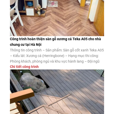
Công trình hoàn thiện sàn gỗ xương cá Teka A05 cho nhà
chung cư tại Hà Nội
Thông tin công trình – Sản phẩm: Sàn gỗ cốt xanh Teka A05
– Kiểu lát: Xương cá (Herringbone) – Hạng mục thi công:
Phòng khách, phòng ngủ và khu vực hành lang – Đội ngũ
Chi tiết công trình
thi công: Sàn Đẹp Ưu điểm của sàn gỗ xương cá cốt xanh
Teka A05 Ngoài vẻ đẹp nổi […]