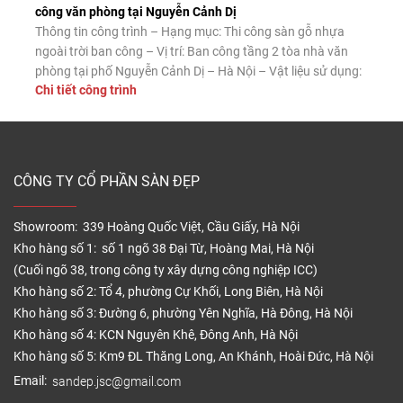
công văn phòng tại Nguyễn Cảnh Dị
Thông tin công trình – Hạng mục: Thi công sàn gỗ nhựa
ngoài trời ban công – Vị trí: Ban công tầng 2 tòa nhà văn
phòng tại phố Nguyễn Cảnh Dị – Hà Nội – Vật liệu sử dụng:
Chi tiết công trình
Sàn gỗ nhựa ngoài trời Tecwood mã MS140K25 màu Coffee
– Diện tích thi công: […]
CÔNG TY CỔ PHẦN SÀN ĐẸP
Showroom: 339 Hoàng Quốc Việt, Cầu Giấy, Hà Nội
Kho hàng số 1: số 1 ngõ 38 Đại Từ, Hoàng Mai, Hà Nội
(Cuối ngõ 38, trong công ty xây dựng công nghiệp ICC)
Kho hàng số 2: Tổ 4, phường Cự Khối, Long Biên, Hà Nội
Kho hàng số 3: Đường 6, phường Yên Nghĩa, Hà Đông, Hà Nội
Kho hàng số 4: KCN Nguyên Khê, Đông Anh, Hà Nội
Kho hàng số 5: Km9 ĐL Thăng Long, An Khánh, Hoài Đức, Hà Nội
Email:
sandep.jsc@gmail.com