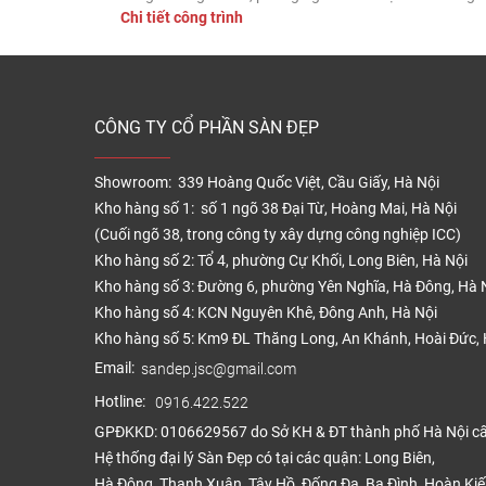
Chi tiết công trình
Đội ngũ thi công: Sàn Đẹp Ưu điểm của sàn gỗ xương c
cốt xanh Teka A05 Ngoài vẻ đẹp nổi […]
CÔNG TY CỔ PHẦN SÀN ĐẸP
Showroom: 339 Hoàng Quốc Việt, Cầu Giấy, Hà Nội
Kho hàng số 1: số 1 ngõ 38 Đại Từ, Hoàng Mai, Hà Nội
(Cuối ngõ 38, trong công ty xây dựng công nghiệp ICC)
Kho hàng số 2: Tổ 4, phường Cự Khối, Long Biên, Hà Nội
Kho hàng số 3: Đường 6, phường Yên Nghĩa, Hà Đông, Hà 
Kho hàng số 4: KCN Nguyên Khê, Đông Anh, Hà Nội
Kho hàng số 5: Km9 ĐL Thăng Long, An Khánh, Hoài Đức, 
Email:
sandep.jsc@gmail.com
Hotline:
0916.422.522
GPĐKKD: 0106629567 do Sở KH & ĐT thành phố Hà Nội c
Hệ thống đại lý Sàn Đẹp có tại các quận: Long Biên,
Hà Đông, Thanh Xuân, Tây Hồ, Đống Đa, Ba Đình, Hoàn Ki