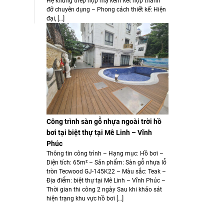
Hệ khung thép hộp mạ kẽm kết hợp thanh
đỡ chuyên dụng – Phong cách thiết kế: Hiện
đại, […]
Công trình sàn gỗ nhựa ngoài trời hồ
bơi tại biệt thự tại Mê Linh – Vĩnh
Phúc
Thông tin công trình – Hạng mục: Hồ bơi –
Diện tích: 65m² – Sản phẩm: Sàn gỗ nhựa lỗ
tròn Tecwood GJ-145K22 – Màu sắc: Teak –
Địa điểm: biệt thự tại Mê Linh – Vĩnh Phúc –
Thời gian thi công 2 ngày Sau khi khảo sát
hiện trạng khu vực hồ bơi […]