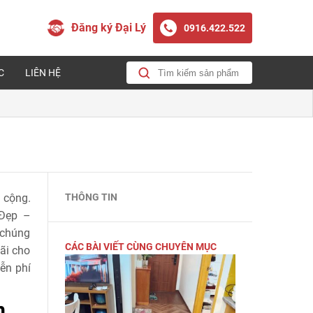
Đăng ký Đại Lý
0916.422.522
C
LIÊN HỆ
 cộng.
THÔNG TIN
 Đẹp –
 chúng
CÁC BÀI VIẾT CÙNG CHUYÊN MỤC
đãi cho
ễn phí
m