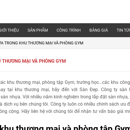
GIỚI THIỆU
SẢN PHẨM
CÔNG TRÌNH
BẢNG GIÁ
TIN TỨ
ỰA TRONG KHU THƯƠNG MẠI VÀ PHÒNG GYM
U THƯƠNG MẠI VÀ PHÒNG GYM
 các khu thương mại, phòng tập Gym, trường học…các khu công
hay tại khu thương mại, hãy đến với Sàn Đẹp. Công ty sàn
sàn nhựa. Với nhiều năm kinh nghiệm trong lắp đặt sàn nhựa,
và dịch vụ bên chúng tôi. Công ty luôn có nhiều chính sách ưu 
ng cộng. Hãy liên hệ với chúng tôi để nhận tư vấn báo giá mi
 khu thương mại và phòng tập Gy