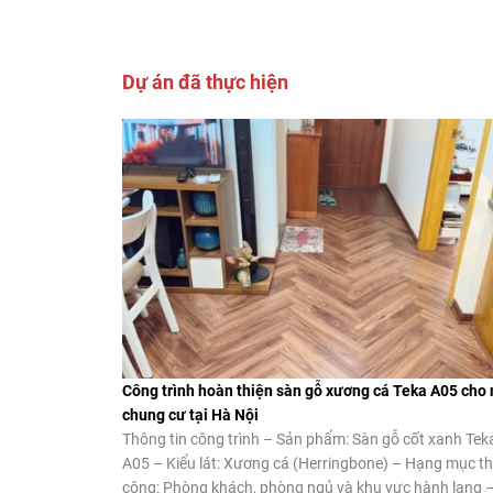
Dự án đã thực hiện
Công trình hoàn thiện sàn gỗ xương cá Teka A05 cho
chung cư tại Hà Nội
Thông tin công trình – Sản phẩm: Sàn gỗ cốt xanh Tek
A05 – Kiểu lát: Xương cá (Herringbone) – Hạng mục th
công: Phòng khách, phòng ngủ và khu vực hành lang 