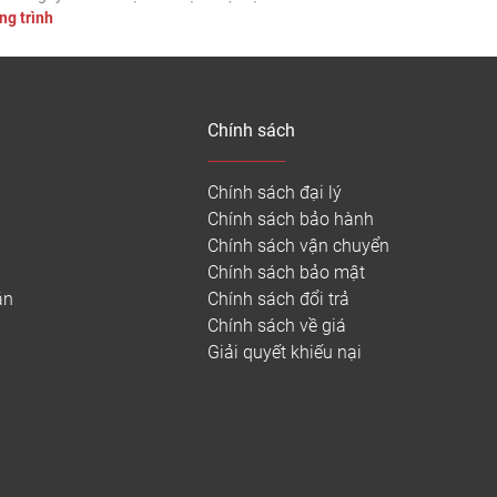
ông trình
 gỗ nhựa ngoài trời Tecwood mã MS140K25
 – Diện tích thi công: […]
Chính sách
Chính sách đại lý
Chính sách bảo hành
Chính sách vận chuyển
Chính sách bảo mật
án
Chính sách đổi trả
Chính sách về giá
Giải quyết khiếu nại