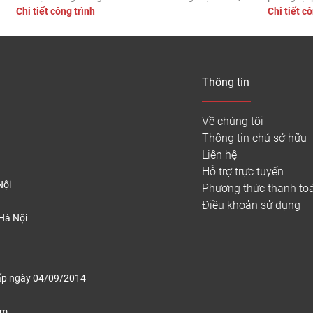
Chi tiết công trình
Chi tiết c
á
chống mối mọt và độ bền vượt trội. Dưới đây là công trình
dụng: Sàn
thực tế thi công sàn gỗ nhựa […]
màu Coffee
Thông tin
Về chúng tôi
Thông tin chủ sở hữu
Liên hệ
Hỗ trợ trực tuyến
Nội
Phương thức thanh to
Điều khoản sử dụng
Hà Nội
ấp ngày 04/09/2014
ếm,