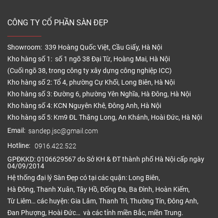
CÔNG TY CỔ PHẦN SÀN ĐẸP
Showroom: 339 Hoàng Quốc Việt, Cầu Giấy, Hà Nội
Kho hàng số 1: số 1 ngõ 38 Đại Từ, Hoàng Mai, Hà Nội
(Cuối ngõ 38, trong công ty xây dựng công nghiệp ICC)
Kho hàng số 2: Tổ 4, phường Cự Khối, Long Biên, Hà Nội
Kho hàng số 3: Đường 6, phường Yên Nghĩa, Hà Đông, Hà Nội
Kho hàng số 4: KCN Nguyên Khê, Đông Anh, Hà Nội
Kho hàng số 5: Km9 ĐL Thăng Long, An Khánh, Hoài Đức, Hà Nội
Email:
sandep.jsc@gmail.com
Hotline:
0916.422.522
GPĐKKD: 0106629567 do Sở KH & ĐT thành phố Hà Nội cấp ngày
04/09/2014
Hệ thống đại lý Sàn Đẹp có tại các quận: Long Biên,
Hà Đông, Thanh Xuân, Tây Hồ, Đống Đa, Ba Đình, Hoàn Kiếm,
Từ Liêm… các huyện: Gia Lâm, Thanh Trì, Thường Tín, Đông Anh,
Đan Phượng, Hoài Đức… và các tỉnh miền Bắc, miền Trung.