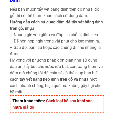
Dấm
Nếu bạn muốn tẩy vết băng dính trên đồ nhựa, đồ
gỗ thì có thể tham khảo cách sử dụng dấm.
Hướng dẫn cách sử dụng dấm để tẩy vết băng dính
trên gỗ, nhựa:
– Nhúng giẻ vào giấm và đắp lên chỗ bị dính keo.
– Để hỗn hợp nghỉ trong vài phút cho keo mềm ra.
– Sau đó, bạn lau hoặc cạo chúng đi nhẹ nhàng là
được.
Hy vọng với phương pháp đơn giản như sử dụng
dầu ăn, tẩy bút chì, nước rửa bát, cồn, xăng thơm và
dấm mà chúng tôi đã chia sẻ có thể giúp bạn biết
cách tẩy vết băng keo dính trên gỗ và nhựa
một
cách nhanh chóng, hiệu quả mà không gây hại cho
bề mặt.
Tham khảo thêm:
Cách loại bỏ sơn khỏi sàn
nhựa giả gỗ