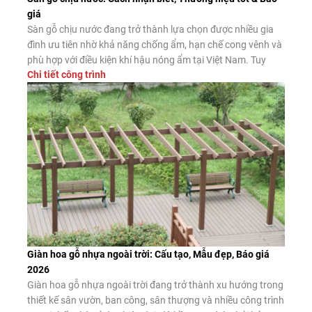
giá
Sàn gỗ chịu nước đang trở thành lựa chọn được nhiều gia
đình ưu tiên nhờ khả năng chống ẩm, hạn chế cong vênh và
phù hợp với điều kiện khí hậu nóng ẩm tại Việt Nam. Tuy
Chi tiết công trình
nhiên, không phải sản phẩm nào được quảng cáo là “chịu
nước” cũng có chất lượng như […]
Giàn hoa gỗ nhựa ngoài trời: Cấu tạo, Mẫu đẹp, Báo giá
2026
Giàn hoa gỗ nhựa ngoài trời đang trở thành xu hướng trong
thiết kế sân vườn, ban công, sân thượng và nhiều công trình