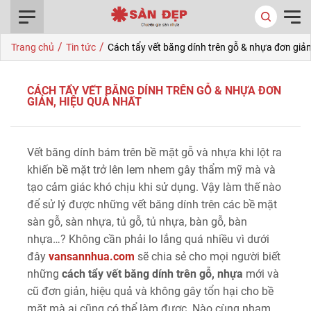
0916.422.522
/
/
Trang chủ
Tin tức
Cách tẩy vết băng dính trên gỗ & nhựa đơn giản
CÁCH TẨY VẾT BĂNG DÍNH TRÊN GỖ & NHỰA ĐƠN
GIẢN, HIỆU QUẢ NHẤT
Vết băng dính bám trên bề mặt gỗ và nhựa khi lột ra
khiến bề mặt trở lên lem nhem gây thẩm mỹ mà và
tạo cảm giác khó chịu khi sử dụng. Vậy làm thế nào
để sử lý được những vết băng dính trên các bề mặt
sàn gỗ, sàn nhựa, tủ gỗ, tủ nhựa, bàn gỗ, bàn
nhựa…? Không cần phải lo lắng quá nhiều vì dưới
đây
vansannhua.com
sẽ chia sẻ cho mọi người biết
những
cách tẩy vết băng dính trên gỗ, nhựa
mới và
cũ đơn giản, hiệu quả và không gây tổn hại cho bề
mặt mà ai cũng có thể làm được. Nào cùng nham