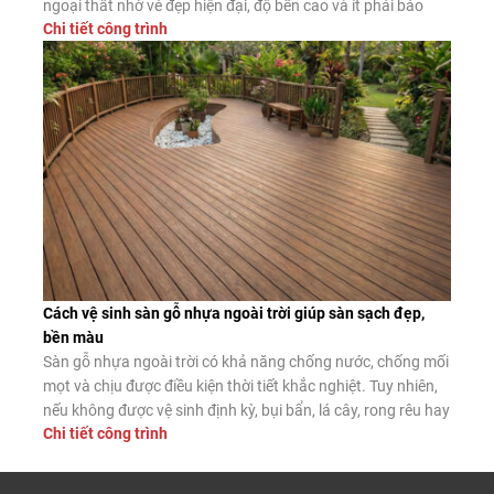
ngoại thất nhờ vẻ đẹp hiện đại, độ bền cao và ít phải bảo
Chi tiết công trình
dưỡng. Đây là giải pháp thay thế hiệu quả cho giàn hoa gỗ
tự nhiên và giàn […]
Cách vệ sinh sàn gỗ nhựa ngoài trời giúp sàn sạch đẹp,
bền màu
Sàn gỗ nhựa ngoài trời có khả năng chống nước, chống mối
mọt và chịu được điều kiện thời tiết khắc nghiệt. Tuy nhiên,
nếu không được vệ sinh định kỳ, bụi bẩn, lá cây, rong rêu hay
Chi tiết công trình
dầu mỡ vẫn có thể tích tụ trên bề mặt, làm giảm tính thẩm
mỹ và tăng […]